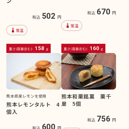
ン
670
税込
円
502
税込
円
device_thermostat
常温
device_thermostat
常温
158
160
重さ(容器含む):
g
重さ(容器含む):
g
熊本和栗銘菓 栗千
熊本県産レモンを使用
里 5個
熊本レモンタルト 4
個入
756
税込
円
600
税込
円