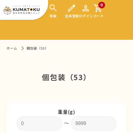
search
edit
person
shopping_cart
0
検索
会員登録
ログイン
カート
ホーム
個包装（53）
個包装（53）
重量(g)
〜