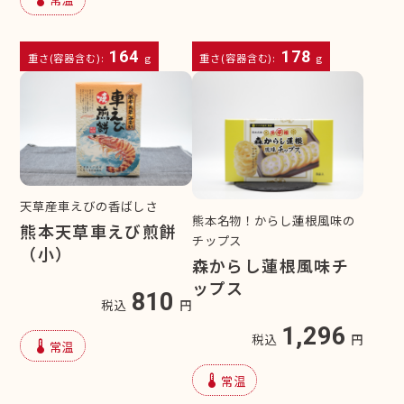
164
178
重さ(容器含む):
g
重さ(容器含む):
g
天草産車えびの香ばしさ
熊本名物！からし蓮根風味の
熊本天草車えび煎餅
チップス
（小）
森からし蓮根風味チ
ップス
810
税込
円
1,296
税込
円
device_thermostat
常温
device_thermostat
常温