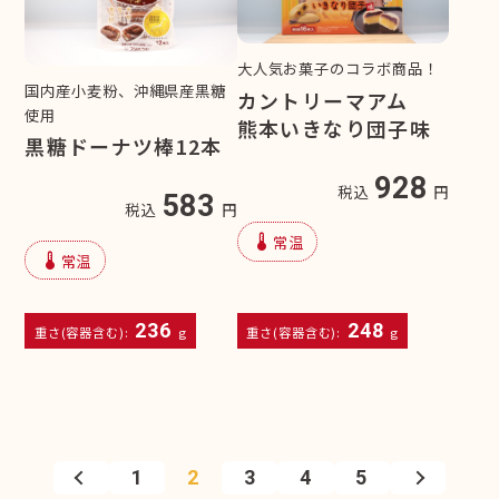
大人気お菓子のコラボ商品！
国内産小麦粉、沖縄県産黒糖
カントリーマアム
使用
熊本いきなり団子味
黒糖ドーナツ棒12本
928
税込
円
583
税込
円
device_thermostat
常温
device_thermostat
常温
236
248
重さ(容器含む):
g
重さ(容器含む):
g
1
2
3
4
5