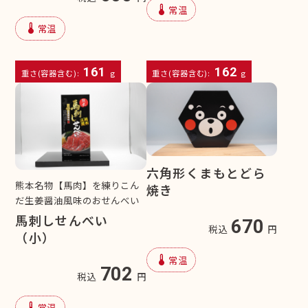
device_thermostat
常温
device_thermostat
常温
161
162
重さ(容器含む):
g
重さ(容器含む):
g
六角形くまもとどら
熊本名物【馬肉】を練りこん
焼き
だ生姜醤油風味のおせんべい
馬刺しせんべい
670
税込
円
（小）
device_thermostat
常温
702
税込
円
device_thermostat
常温