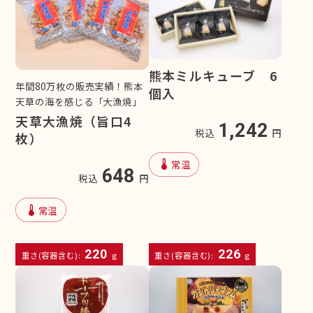
熊本ミルキューブ 6
年間80万枚の販売実績！熊本
個入
天草の海を感じる「大漁焼」
天草大漁焼（旨口4
1,242
税込
円
枚）
device_thermostat
常温
648
税込
円
device_thermostat
常温
220
226
重さ(容器含む):
g
重さ(容器含む):
g