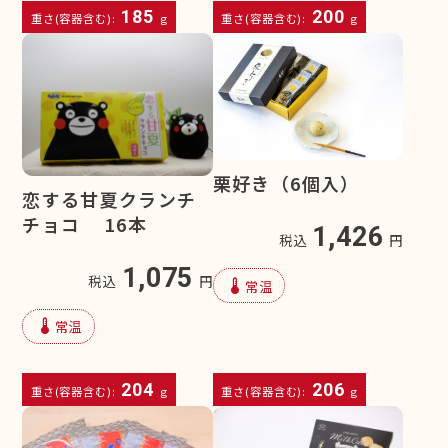
185
200
重さ(容器含む):
g
重さ(容器含む):
g
栗好き（6個入）
恋する甘夏クランチ
チョコ 16本
1,426
税込
円
1,075
税込
円
device_thermostat
常温
device_thermostat
常温
204
206
重さ(容器含む):
g
重さ(容器含む):
g