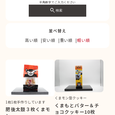
半角数字でご入力ください
search
検索
並べ替え
高い順
安い順
重い順
軽い順
くまモン型クッキー
1枚1枚手作りしています
くまもとバター＆チ
肥後太鼓３枚くまモ
ョコクッキー10枚