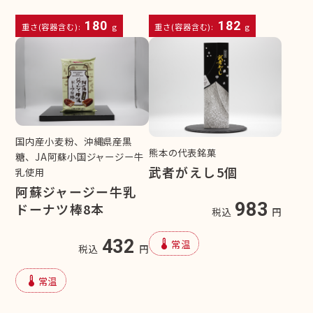
180
182
重さ(容器含む):
g
重さ(容器含む):
g
国内産小麦粉、沖縄県産黒
熊本の代表銘菓
糖、JA阿蘇小国ジャージー牛
武者がえし5個
乳使用
阿蘇ジャージー牛乳
983
ドーナツ棒8本
税込
円
device_thermostat
432
常温
税込
円
device_thermostat
常温