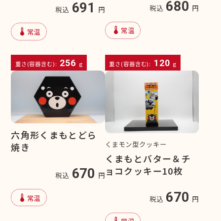
680
691
税込
円
税込
円
device_thermostat
常温
device_thermostat
常温
256
120
重さ(容器含む):
g
重さ(容器含む):
g
六角形くまもとどら
くまモン型クッキー
焼き
くまもとバター＆チ
ョコクッキー10枚
670
税込
円
670
device_thermostat
常温
税込
円