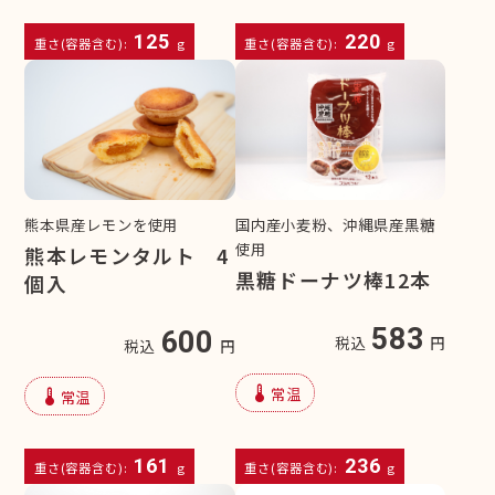
125
220
重さ(容器含む):
g
重さ(容器含む):
g
熊本県産レモンを使用
国内産小麦粉、沖縄県産黒糖
使用
熊本レモンタルト 4
黒糖ドーナツ棒12本
個入
583
600
税込
円
税込
円
device_thermostat
常温
device_thermostat
常温
161
236
重さ(容器含む):
g
重さ(容器含む):
g