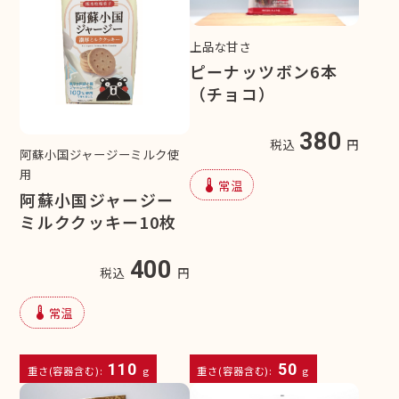
上品な甘さ
ピーナッツボン6本
（チョコ）
380
税込
円
阿蘇小国ジャージーミルク使
用
device_thermostat
常温
阿蘇小国ジャージー
ミルククッキー10枚
400
税込
円
device_thermostat
常温
110
50
重さ(容器含む):
g
重さ(容器含む):
g