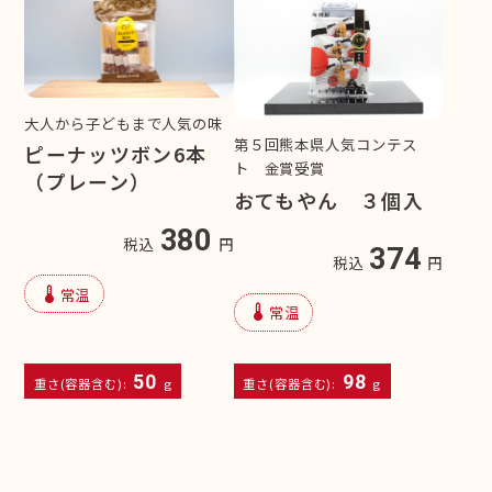
大人から子どもまで人気の味
第５回熊本県人気コンテス
ピーナッツボン6本
ト 金賞受賞
（プレーン）
おてもやん ３個入
380
税込
円
374
税込
円
device_thermostat
常温
device_thermostat
常温
50
98
重さ(容器含む):
g
重さ(容器含む):
g