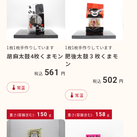
1枚1枚手作りしています
1枚1枚手作りしています
胡麻太鼓4枚くまモン
肥後太鼓３枚くまモ
ン
561
税込
円
502
税込
円
device_thermostat
常温
device_thermostat
常温
150
158
重さ(容器含む):
g
重さ(容器含む):
g