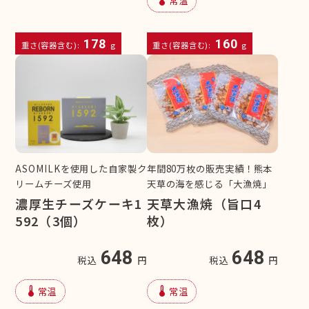
device_thermostat
常温
178
160
重さ(容器含む):
g
重さ(容器含む):
g
ASOMILKを使用した自家製ク
年間80万枚の販売実績！熊本
リームチーズ使用
天草の海を感じる「大漁焼」
濃厚生チーズケーキ1
天草大漁焼（旨口4
592（3個）
枚）
648
648
税込
円
税込
円
device_thermostat
device_thermostat
常温
常温