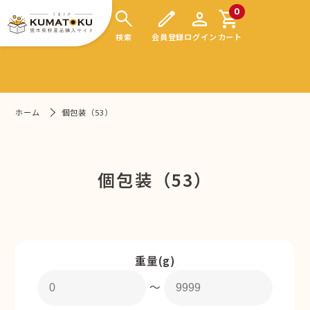
search
edit
person
shopping_cart
0
検索
会員登録
ログイン
カート
ホーム
個包装（53）
個包装（53）
重量(g)
〜