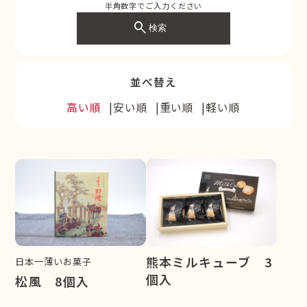
半角数字でご入力ください
search
検索
並べ替え
高い順
安い順
重い順
軽い順
熊本ミルキューブ 3
日本一薄いお菓子
個入
松風 8個入