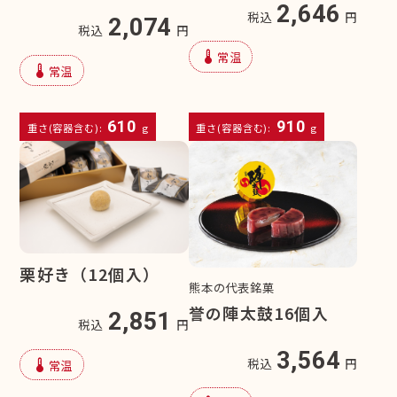
2,646
税込
円
2,074
税込
円
device_thermostat
常温
device_thermostat
常温
610
910
重さ(容器含む):
g
重さ(容器含む):
g
栗好き（12個入）
熊本の代表銘菓
誉の陣太鼓16個入
2,851
税込
円
3,564
device_thermostat
税込
円
常温