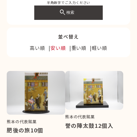
半角数字でご入力ください
search
検索
並べ替え
高い順
安い順
重い順
軽い順
熊本の代表銘菓
熊本の代表銘菓
誉の陣太鼓12個入
肥後の旅10個