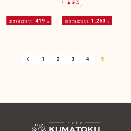
device_thermostat
常温
419
1,250
重さ(容器含む):
g
重さ(容器含む):
g
1
2
3
4
5