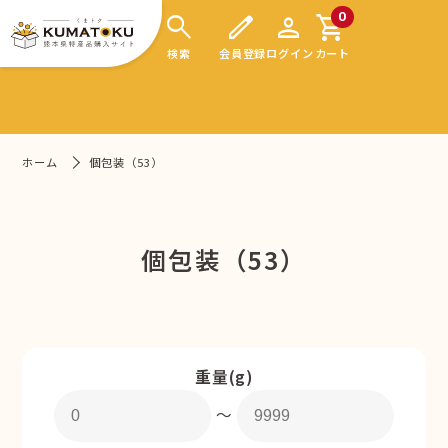
search
edit
person
shopping_cart
0
検索
会員登録
ログイン
カート
ホーム
個包装（53）
個包装（53）
重量(g)
〜