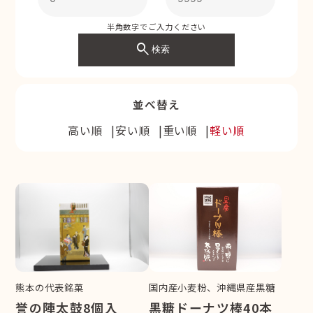
半角数字でご入力ください
search
検索
並べ替え
高い順
安い順
重い順
軽い順
熊本の代表銘菓
国内産小麦粉、沖縄県産黒糖
誉の陣太鼓8個入
黒糖ドーナツ棒40本