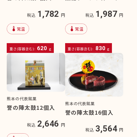
1,782
1,987
税込
円
税込
円
device_thermostat
device_thermostat
常温
常温
620
830
重さ(容器含む):
g
重さ(容器含む):
g
熊本の代表銘菓
熊本の代表銘菓
誉の陣太鼓12個入
誉の陣太鼓16個入
2,646
税込
円
3,564
税込
円