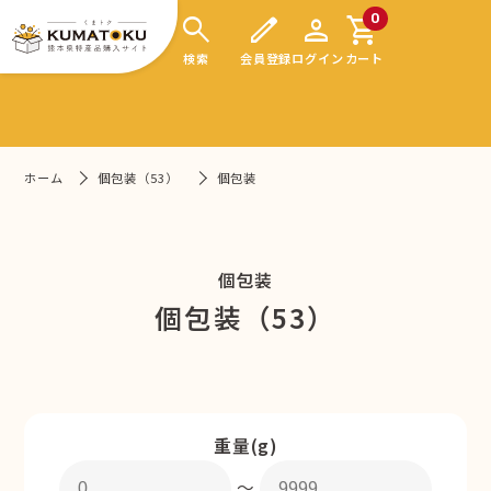
search
edit
person
shopping_cart
0
検索
会員登録
ログイン
カート
ホーム
個包装（53）
個包装
個包装
個包装（53）
重量(g)
〜