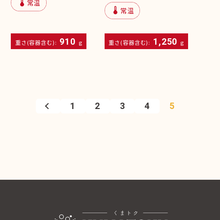
device_thermostat
常温
device_thermostat
常温
910
1,250
重さ(容器含む):
g
重さ(容器含む):
g
1
2
3
4
5