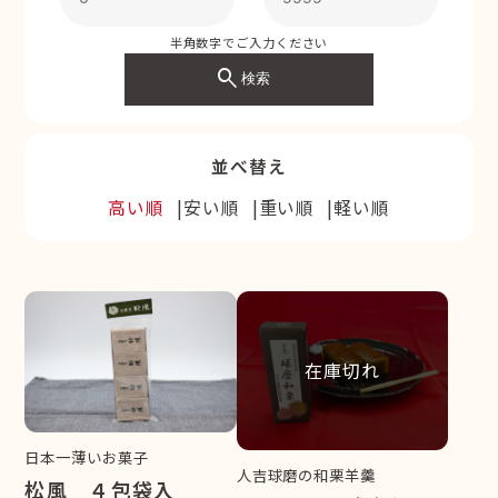
半角数字でご入力ください
search
検索
並べ替え
高い順
安い順
重い順
軽い順
在庫切れ
日本一薄いお菓子
人吉球磨の和栗羊羹
松風 ４包袋入