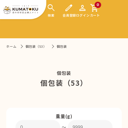
search
edit
person
shopping_cart
0
検索
会員登録
ログイン
カート
ホーム
個包装（53）
個包装
個包装
個包装（53）
重量(g)
〜