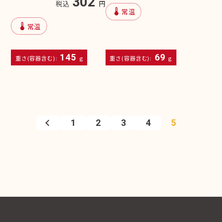
302
税込
円
device_thermostat
常温
device_thermostat
常温
145
69
重さ(容器含む):
g
重さ(容器含む):
g
1
2
3
4
5