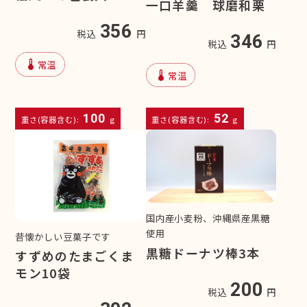
一口羊羹 球磨和栗
356
税込
円
346
税込
円
device_thermostat
常温
device_thermostat
常温
100
52
重さ(容器含む):
g
重さ(容器含む):
g
国内産小麦粉、沖縄県産黒糖
使用
昔懐かしい豆菓子です
黒糖ドーナツ棒3本
すずめのたまごくま
モン10袋
200
税込
円