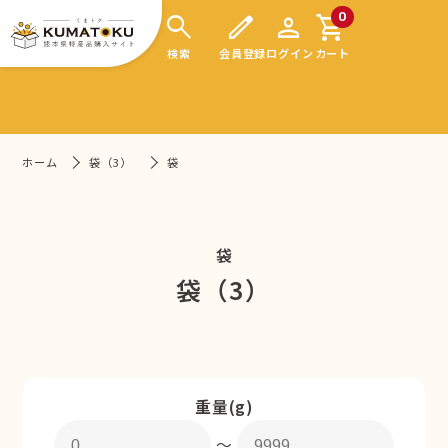
search
edit
person
shopping_cart
0
検索
会員登録
ログイン
カート
ホーム
袋（3）
袋
袋
袋（3）
重量(g)
〜