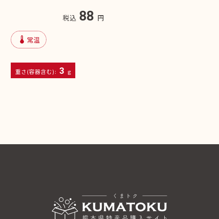
88
税込
円
device_thermostat
常温
3
重さ(容器含む):
g