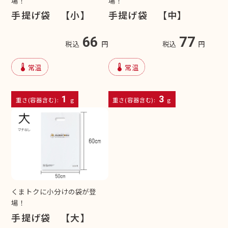
場！
場！
手提げ袋 【小】
手提げ袋 【中】
66
77
税込
円
税込
円
device_thermostat
device_thermostat
常温
常温
1
3
重さ(容器含む):
g
重さ(容器含む):
g
くまトクに小分けの袋が登
場！
手提げ袋 【大】