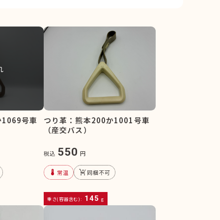
れ
1069号車
つり革：熊本200か1001号車
（産交バス）
550
税込
円
device_thermostat
remove_shopping_cart
常温
同梱不可
145
重さ(容器含む):
g