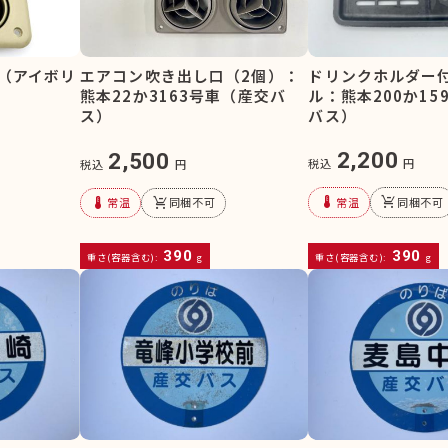
ドリンクホルダー
（アイボリ
エアコン吹き出し口（2個）：
ル：熊本200か15
熊本22か3163号車（産交バ
バス）
ス）
2,200
2,500
税込
円
税込
円
device_thermostat
remove_shopping_cart
device_thermostat
remove_shopping_cart
常温
同梱不可
常温
同梱不可
390
390
重さ(容器含む):
g
重さ(容器含む):
g