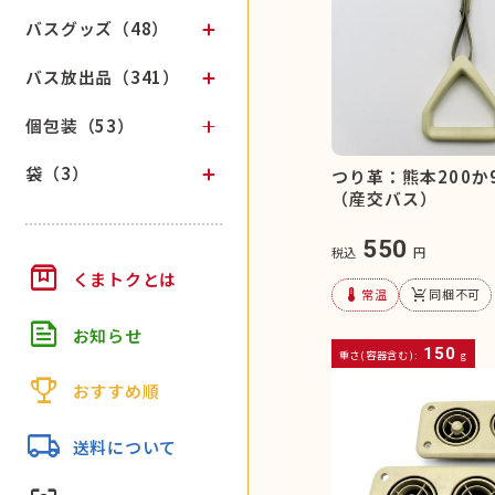
バスグッズ（48）
バス放出品（341）
個包装（53）
袋（3）
つり革：熊本200か
（産交バス）
550
税込
円
box
くまトクとは
device_thermostat
remove_shopping_cart
常温
同梱不可
feed
お知らせ
150
重さ(容器含む):
g
trophy
おすすめ順
local_shipping
送料について