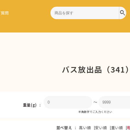
search
ご質問
バス放出品（341
〜
重量(g)
半角数字でご入力ください
並べ替え
高い順
安い順
重い順