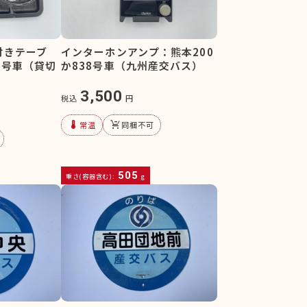
付きテーブ
インターホンアンプ：熊本200
9号車（貸切
か838号車（九州産交バス）
3,500
税込
円
device_thermostat
remove_shopping_cart
常温
同梱不可
505
重さ(容器含む):
g