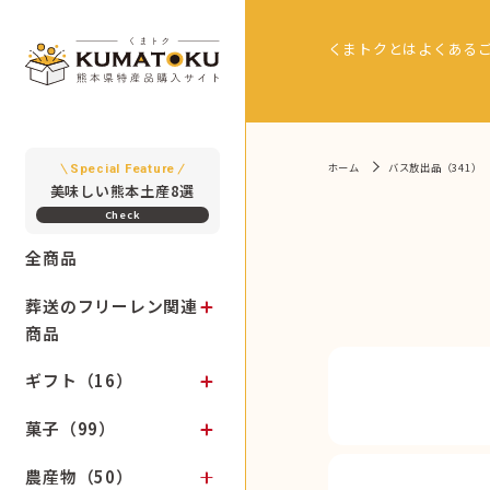
くまトクとは
よくある
ホーム
バス放出品（341）
Special Feature
美味しい熊本土産8選
全商品
葬送のフリーレン関連
商品
ギフト（16）
菓子（99）
農産物（50）