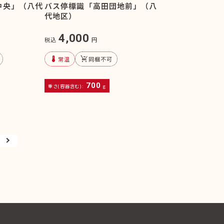
中央」（八代
バス停標識「高田団地前」（八
代地区）
4,000
税込
円
device_thermostat
remove_shopping_cart
常温
同梱不可
700
重さ(容器含む):
g