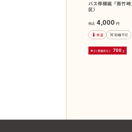
バス停標識「南竹崎
区）
4,000
税込
円
device_thermostat
remove_shopping_cart
常温
同梱不可
700
重さ(容器含む):
g