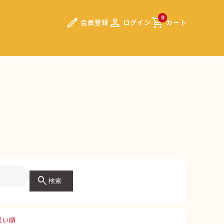
edit
person
shopping_cart
0
会員登録
ログイン
カート
）
search
検索
軽い順