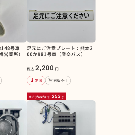
148号車
足元にご注意プレート：熊本2
橋営業所）
00か981号車（産交バス）
2,200
税込
円
device_thermostat
remove_shopping_cart
常温
同梱不可
253
重さ(容器含む):
g