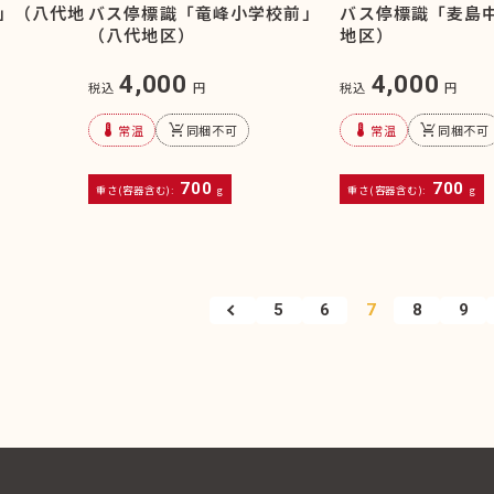
」（八代地
バス停標識「竜峰小学校前」
バス停標識「麦島
（八代地区）
地区）
4,000
4,000
税込
円
税込
円
device_thermostat
remove_shopping_cart
device_thermostat
remove_shopping_cart
常温
同梱不可
常温
同梱不可
700
700
重さ(容器含む):
g
重さ(容器含む):
g
5
6
7
8
9