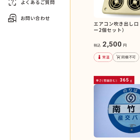
indeterminate_question_box
よくあるご質問
local_post_office
お問い合わせ
エアコン吹き出し口
ー2個セット）
2,500
税込
円
device_thermostat
remove_shopping_cart
常温
同梱不可
365
重さ(容器含む):
g