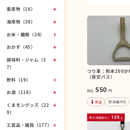
畜産物（16）
海産物（30）
お米・麺類（24）
おかず（45）
調味料・ジャム（3
7）
つり革：熊本200か
（産交バス）
飲料（19）
550
税込
円
お酒（116）
device_thermostat
remove_shopping_cart
常温
同梱不可
くまモングッズ（22
9）
125
重さ(容器含む):
g
工芸品・雑貨（177）