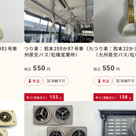
つり革：熊本200か87号車（九
つり革：熊本22か3
981号車
州産交バス/松橋営業所）
（九州産交バス/松
550
550
税込
円
税込
円
device_thermostat
remove_shopping_cart
device_thermostat
remove_shopping_cart
常温
同梱不可
常温
同梱不可
155
158
重さ(容器含む):
g
重さ(容器含む):
g