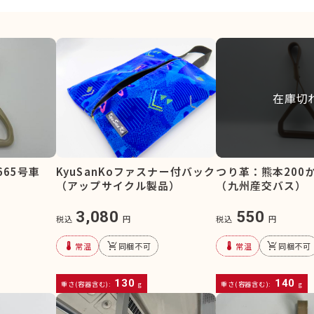
在庫切
665号車
KyuSanKoファスナー付バック
つり革：熊本200か
（アップサイクル製品）
（九州産交バス）
3,080
550
税込
円
税込
円
device_thermostat
remove_shopping_cart
device_thermostat
remove_shopping_cart
常温
同梱不可
常温
同梱不可
130
140
重さ(容器含む):
g
重さ(容器含む):
g