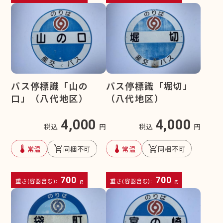
バス停標識「山の
バス停標識「堀切」
口」（八代地区）
（八代地区）
4,000
4,000
税込
円
税込
円
device_thermostat
remove_shopping_cart
device_thermostat
remove_shopping_cart
常温
同梱不可
常温
同梱不可
700
700
重さ(容器含む):
g
重さ(容器含む):
g