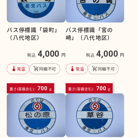
バス停標識「袋町」
バス停標識「宮の
（八代地区）
崎」（八代地区）
4,000
4,000
税込
円
税込
円
device_thermostat
remove_shopping_cart
device_thermostat
remove_shopping_cart
常温
同梱不可
常温
同梱不可
700
700
重さ(容器含む):
g
重さ(容器含む):
g