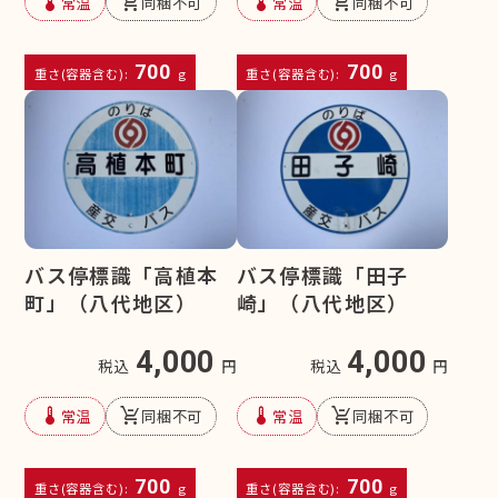
device_thermostat
remove_shopping_cart
device_thermostat
remove_shopping_cart
常温
同梱不可
常温
同梱不可
700
700
重さ(容器含む):
g
重さ(容器含む):
g
バス停標識「高植本
バス停標識「田子
町」（八代地区）
崎」（八代地区）
4,000
4,000
税込
円
税込
円
device_thermostat
remove_shopping_cart
device_thermostat
remove_shopping_cart
常温
同梱不可
常温
同梱不可
700
700
重さ(容器含む):
g
重さ(容器含む):
g