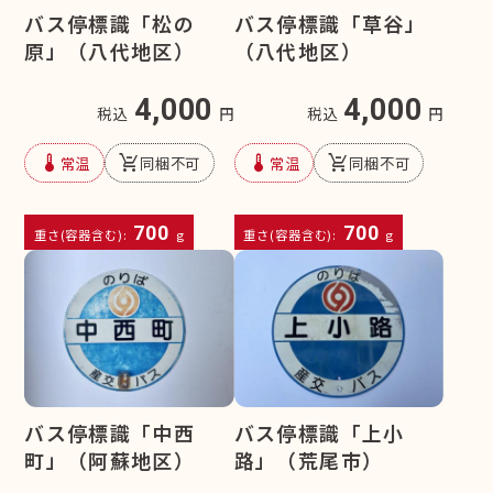
バス停標識「松の
バス停標識「草谷」
原」（八代地区）
（八代地区）
4,000
4,000
税込
円
税込
円
device_thermostat
remove_shopping_cart
device_thermostat
remove_shopping_cart
常温
同梱不可
常温
同梱不可
700
700
重さ(容器含む):
g
重さ(容器含む):
g
バス停標識「中西
バス停標識「上小
町」（阿蘇地区）
路」（荒尾市）