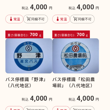
4,000
4,000
税込
円
税込
円
device_thermostat
remove_shopping_cart
device_thermostat
remove_shopping_cart
常温
同梱不可
常温
同梱不可
700
700
重さ(容器含む):
g
重さ(容器含む):
g
バス停標識「野津」
バス停標識「松田農
（八代地区）
場前」（八代地区）
4,000
4,000
税込
円
税込
円