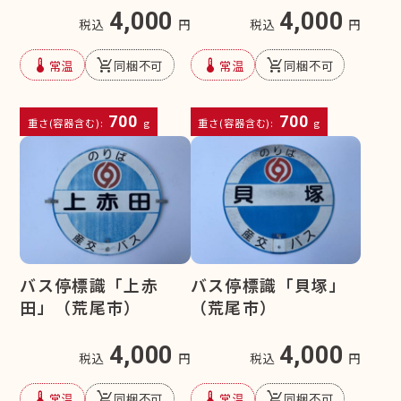
4,000
4,000
税込
円
税込
円
device_thermostat
remove_shopping_cart
device_thermostat
remove_shopping_cart
常温
同梱不可
常温
同梱不可
700
700
重さ(容器含む):
g
重さ(容器含む):
g
バス停標識「上赤
バス停標識「貝塚」
田」（荒尾市）
（荒尾市）
4,000
4,000
税込
円
税込
円
device_thermostat
remove_shopping_cart
device_thermostat
remove_shopping_cart
常温
同梱不可
常温
同梱不可