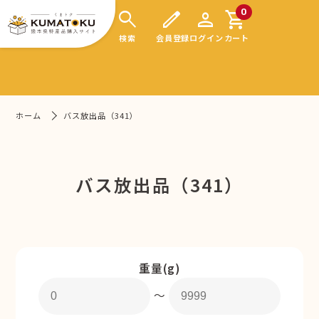
search
edit
person
shopping_cart
0
検索
会員登録
ログイン
カート
ホーム
バス放出品（341）
バス放出品（341）
重量(g)
〜