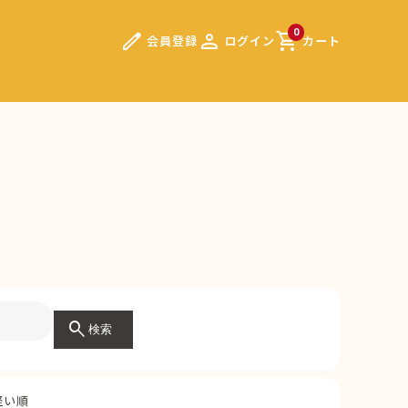
edit
person
shopping_cart
0
会員登録
ログイン
カート
）
search
検索
軽い順