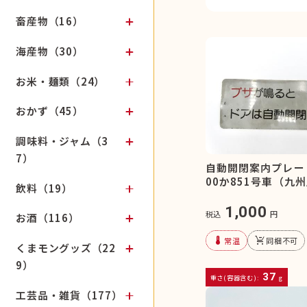
畜産物（16）
海産物（30）
お米・麺類（24）
おかず（45）
調味料・ジャム（3
7）
自動開閉案内プレー
00か851号車（九
飲料（19）
1,000
税込
円
お酒（116）
device_thermostat
remove_shopping_cart
常温
同梱不可
くまモングッズ（22
9）
37
重さ(容器含む):
g
工芸品・雑貨（177）