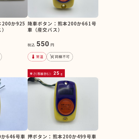
00か925
降車ボタン：熊本200か661号
ス）
車（産交バス）
550
税込
円
device_thermostat
remove_shopping_cart
常温
同梱不可
25
重さ(容器含む):
g
か646号車
押ボタン：熊本200か499号車