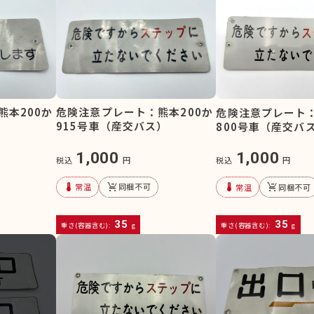
熊本200か
危険注意プレート：熊本200か
危険注意プレート：
）
915号車（産交バス）
800号車（産交バ
1,000
1,000
税込
円
税込
円
device_thermostat
remove_shopping_cart
device_thermostat
remove_shopping_cart
常温
同梱不可
常温
同梱不可
35
35
重さ(容器含む):
g
重さ(容器含む):
g