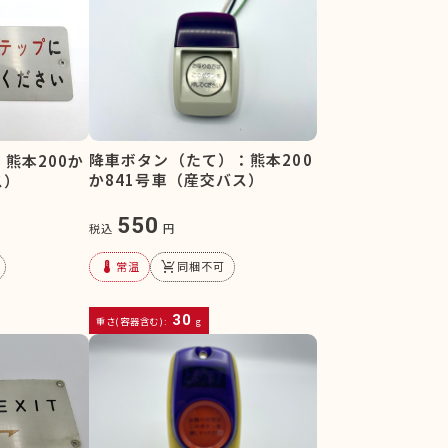
降車ボタン（たて）：熊本200
熊本200か
か841号車（産交バス）
ス）
550
税込
円
device_thermostat
remove_shopping_cart
常温
同梱不可
30
重さ(容器含む):
g