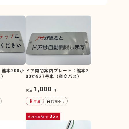
熊本200か
ドア開閉案内プレート：熊本2
ス）
00か927号車（産交バス）
1,000
税込
円
device_thermostat
remove_shopping_cart
常温
同梱不可
35
重さ(容器含む):
g