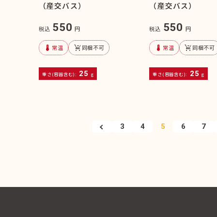
（産交バス）
（産交バス）
550
550
税込
円
税込
円
device_thermostat
remove_shopping_cart
device_thermostat
remove_shopping_cart
常温
同梱不可
常温
同梱不可
25
25
重さ(容器含む):
g
重さ(容器含む):
g
3
4
5
6
7