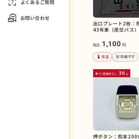
indeterminate_question_box
よくあるご質問
local_post_office
お問い合わせ
出口プレート2枚：熊
43号車（産交バス
1,100
税込
円
device_thermostat
remove_shopping_cart
常温
同梱不可
30
重さ(容器含む):
g
押ボタン：熊本200