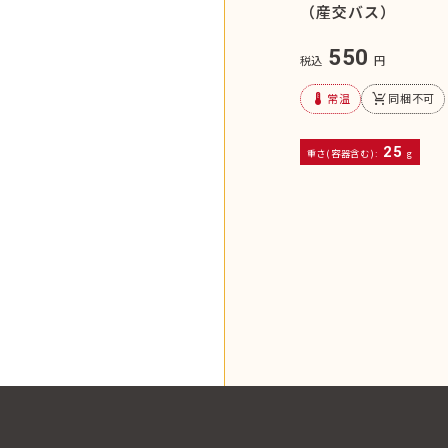
（産交バス）
550
税込
円
device_thermostat
remove_shopping_cart
常温
同梱不可
25
重さ(容器含む):
g