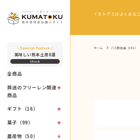
くまトクとは
よくある
ホーム
バス放出品（341）
Special Feature
美味しい熊本土産8選
全商品
葬送のフリーレン関連
商品
ギフト（16）
菓子（99）
農産物（50）