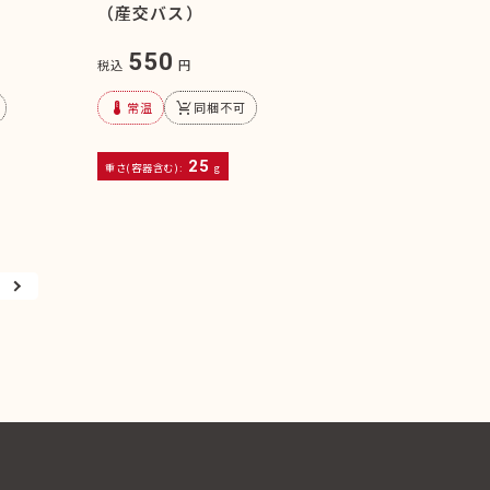
（産交バス）
550
税込
円
device_thermostat
remove_shopping_cart
常温
同梱不可
25
重さ(容器含む):
g