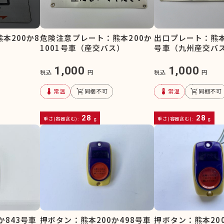
危険注意プレート：熊本200か
出口プレート：熊本2
本200か8
1001号車（産交バス）
号車（九州産交バ
）
1,000
1,000
税込
円
税込
円
device_thermostat
remove_shopping_cart
device_thermostat
remove_shopping_cart
常温
同梱不可
常温
同梱不可
28
28
重さ(容器含む):
g
重さ(容器含む):
g
押ボタン：熊本200か498号車
押ボタン：熊本200
か843号車