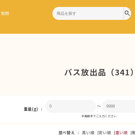
search
ご質問
バス放出品（341
〜
重量(g)
半角数字でご入力ください
並べ替え
高い順
安い順
重い順