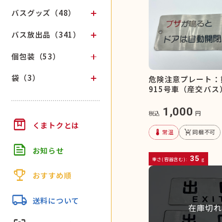
バスグッズ（48）
バス放出品（341）
個包装（53）
袋（3）
危険注意プレート：
915号車（産交バス
1,000
税込
円
box
くまトクとは
device_thermostat
remove_shopping_cart
常温
同梱不可
feed
お知らせ
35
重さ(容器含む):
g
trophy
おすすめ順
local_shipping
送料について
在庫切れ