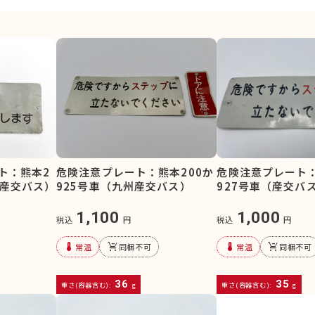
危険注意プレート：熊本200か
危険注意プレート：
ト：熊本2
925号車（九州産交バス）
927号車（産交バ
州産交バス）
1,100
1,000
税込
円
税込
円
device_thermostat
remove_shopping_cart
device_thermostat
remove_shopping_cart
常温
同梱不可
常温
同梱不可
36
35
重さ(容器含む):
g
重さ(容器含む):
g