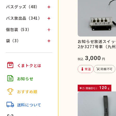
バスグッズ（48）
バス放出品（341）
個包装（53）
袋（3）
お知らせ放送スイッ
2か3277号車（九
3,000
税込
円
box
くまトクとは
device_thermostat
remove_shopping_cart
常温
同梱不可
feed
お知らせ
120
重さ(容器含む):
g
trophy
おすすめ順
local_shipping
送料について