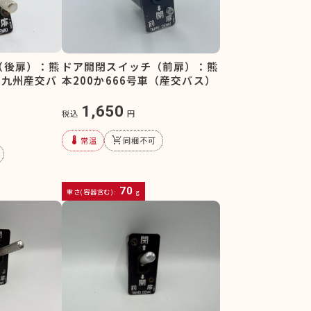
（後扉）：熊
ドア開閉スイッチ（前扉）：熊
（九州産交バ
本200か666号車（産交バス）
1,650
税込
円
device_thermostat
remove_shopping_cart
常温
同梱不可
70
重さ(容器含む):
g