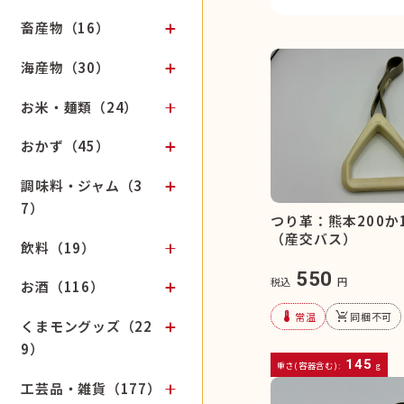
畜産物（16）
海産物（30）
お米・麺類（24）
おかず（45）
調味料・ジャム（3
7）
つり革：熊本200か
（産交バス）
飲料（19）
550
税込
円
お酒（116）
device_thermostat
remove_shopping_cart
常温
同梱不可
くまモングッズ（22
9）
145
重さ(容器含む):
g
工芸品・雑貨（177）