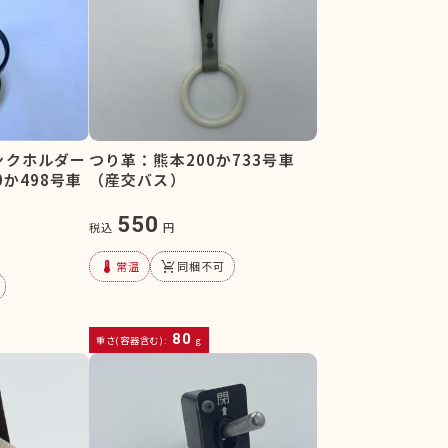
ンクホルダー
つり革：熊本200か733号車
か498号車
（産交バス）
550
税込
円
device_thermostat
remove_shopping_cart
常温
同梱不可
80
重さ(容器含む):
g