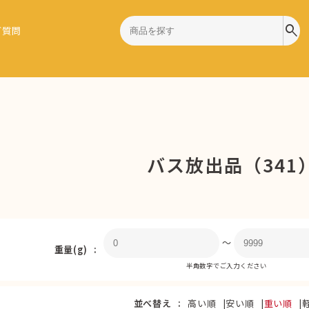
search
ご質問
バス放出品（341
〜
重量(g)
半角数字でご入力ください
並べ替え
高い順
安い順
重い順