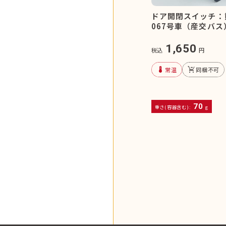
ドア開閉スイッチ：
067号車（産交バス
1,650
税込
円
device_thermostat
remove_shopping_cart
常温
同梱不可
70
重さ(容器含む):
g