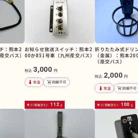
チ：熊本2
折りたたみ式ドリ
お知らせ放送スイッチ：熊本2
州産交バス）
（金属）：熊本200
00か851号車（九州産交バス）
（産交バス）
3,000
税込
円
2,000
税込
円
device_thermostat
remove_shopping_cart
常温
同梱不可
device_thermostat
remove_shopping_cart
常温
同梱不可
112
100
重さ(容器含む):
g
重さ(容器含む):
g