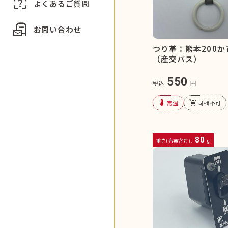
indeterminate_question_box
よくあるご質問
local_post_office
お問い合わせ
つり革：熊本200か
（産交バス）
550
税込
円
device_thermostat
remove_shopping_cart
常温
同梱不可
80
重さ(容器含む):
g