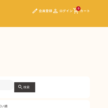
edit
person
shopping_cart
0
会員登録
ログイン
カート
）
search
検索
軽い順