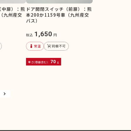
（中扉）：熊
ドア開閉スイッチ（前扉）：熊
車（九州産交
本200か1159号車（九州産交
バス）
1,650
税込
円
device_thermostat
remove_shopping_cart
常温
同梱不可
70
重さ(容器含む):
g