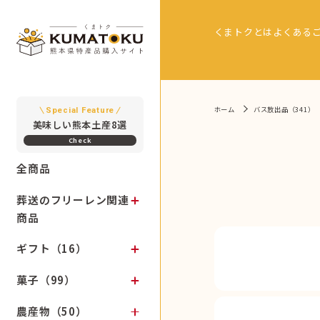
くまトクとは
よくある
ホーム
バス放出品（341）
Special Feature
美味しい熊本土産8選
全商品
葬送のフリーレン関連
商品
ギフト（16）
菓子（99）
農産物（50）