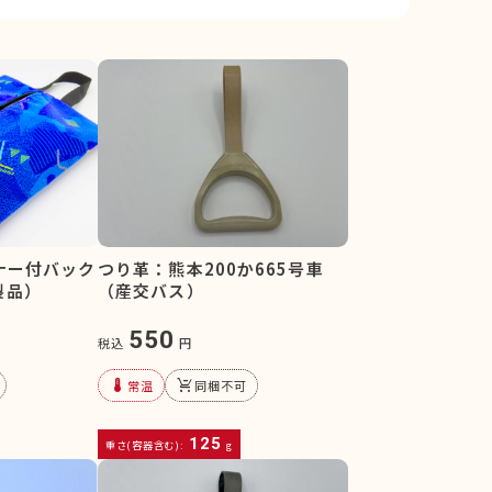
スナー付バック
つり革：熊本200か665号車
製品）
（産交バス）
550
税込
円
device_thermostat
remove_shopping_cart
常温
同梱不可
125
重さ(容器含む):
g