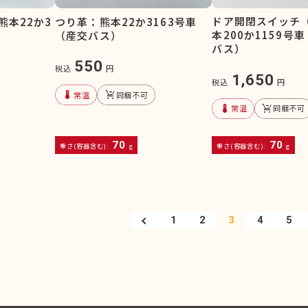
ドア開閉スイッチ
熊本22か3
つり革：熊本22か3163号車
本200か1159号
）
（産交バス）
バス）
550
税込
円
1,650
税込
円
device_thermostat
remove_shopping_cart
常温
同梱不可
device_thermostat
remove_shopping_cart
常温
同梱不可
70
70
重さ(容器含む):
g
重さ(容器含む):
g
1
2
3
4
5