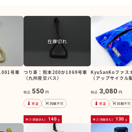
在庫切れ
1001号車
つり革：熊本200か1069号車
KyuSanKoファ
（九州産交バス）
（アップサイクル
550
3,080
税込
円
税込
円
device_thermostat
remove_shopping_cart
device_thermostat
remove_shopping_cart
常温
同梱不可
常温
同梱不可
140
130
重さ(容器含む):
g
重さ(容器含む):
g