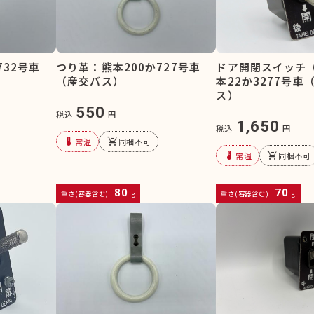
732号車
つり革：熊本200か727号車
ドア開閉スイッチ
（産交バス）
本22か3277号車
ス）
550
税込
円
1,650
税込
円
device_thermostat
remove_shopping_cart
常温
同梱不可
device_thermostat
remove_shopping_cart
常温
同梱不可
80
70
重さ(容器含む):
g
重さ(容器含む):
g