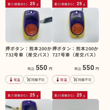
25
25
重さ(容器含む):
g
重さ(容器含む):
g
押ボタン：熊本200か
押ボタン：熊本200か
732号車（産交バス）
727号車（産交バス）
550
550
税込
円
税込
円
device_thermostat
remove_shopping_cart
device_thermostat
remove_shopping_cart
常温
同梱不可
常温
同梱不可
25
25
重さ(容器含む):
g
重さ(容器含む):
g