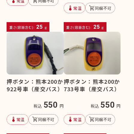
device_thermostat
remove_shopping_cart
常温
同梱不可
device_thermostat
remove_shopping_cart
常温
同梱不可
25
25
重さ(容器含む):
g
重さ(容器含む):
g
押ボタン：熊本200か
押ボタン：熊本200か
922号車（産交バス）
733号車（産交バス）
550
550
税込
円
税込
円
device_thermostat
remove_shopping_cart
device_thermostat
remove_shopping_cart
常温
同梱不可
常温
同梱不可