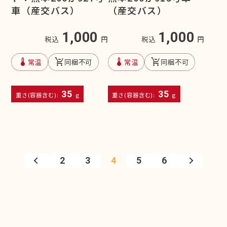
車（産交バス）
（産交バス）
1,000
1,000
税込
円
税込
円
device_thermostat
remove_shopping_cart
device_thermostat
remove_shopping_cart
常温
同梱不可
常温
同梱不可
35
35
重さ(容器含む):
g
重さ(容器含む):
g
2
3
4
5
6