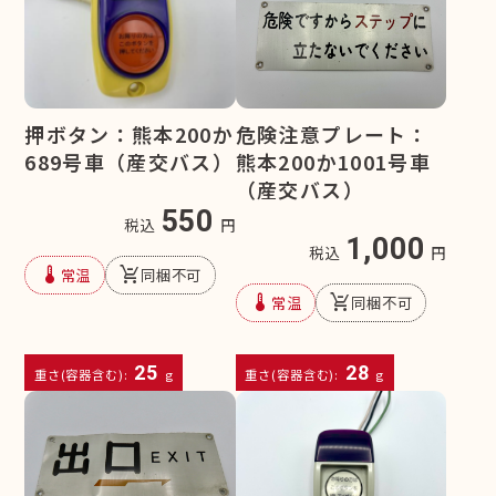
押ボタン：熊本200か
危険注意プレート：
689号車（産交バス）
熊本200か1001号車
（産交バス）
550
税込
円
1,000
税込
円
device_thermostat
remove_shopping_cart
常温
同梱不可
device_thermostat
remove_shopping_cart
常温
同梱不可
25
28
重さ(容器含む):
g
重さ(容器含む):
g