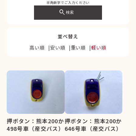
半角数字でご入力ください
search
検索
並べ替え
高い順
安い順
重い順
軽い順
押ボタン：熊本200か
押ボタン：熊本200か
498号車（産交バス）
646号車（産交バス）