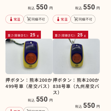
550
550
税込
円
税込
円
device_thermostat
remove_shopping_cart
device_thermostat
remove_shopping_cart
常温
同梱不可
常温
同梱不可
25
25
重さ(容器含む):
g
重さ(容器含む):
g
押ボタン：熊本200か
押ボタン：熊本200か
499号車（産交バス）
838号車（九州産交バ
ス）
550
税込
円
550
税込
円