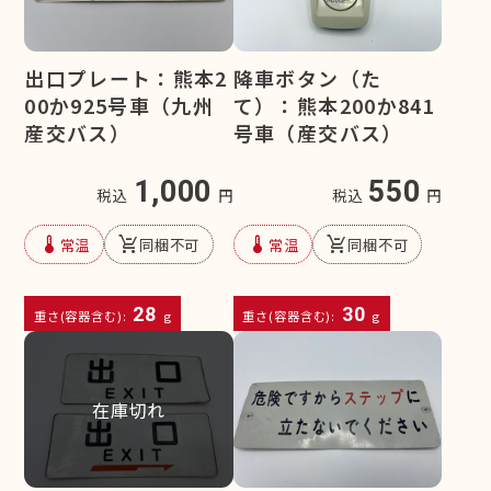
出口プレート：熊本2
降車ボタン（た
00か925号車（九州
て）：熊本200か841
産交バス）
号車（産交バス）
1,000
550
税込
円
税込
円
device_thermostat
remove_shopping_cart
device_thermostat
remove_shopping_cart
常温
同梱不可
常温
同梱不可
28
30
重さ(容器含む):
g
重さ(容器含む):
g
在庫切れ