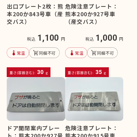
危険注意プレート：
出口プレート2枚：熊
熊本200か927号車
本200か843号車（産
（産交バス）
交バス）
1,000
1,100
税込
円
税込
円
device_thermostat
remove_shopping_cart
device_thermostat
remove_shopping_cart
常温
同梱不可
常温
同梱不可
30
35
重さ(容器含む):
g
重さ(容器含む):
g
ドア開閉案内プレー
危険注意プレート：
ト：熊本200か927号
熊本200か915号車