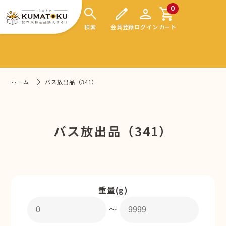
search
edit
person
shopping_cart
0
検索
会員登録
ログイン
カート
ホーム
バス放出品（341）
バス放出品（341）
重量(g)
〜