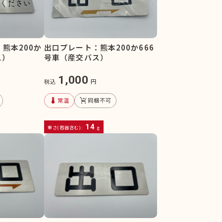
熊本200か
出口プレート：熊本200か666
ス）
号車（産交バス）
1,000
税込
円
device_thermostat
remove_shopping_cart
常温
同梱不可
14
重さ(容器含む):
g