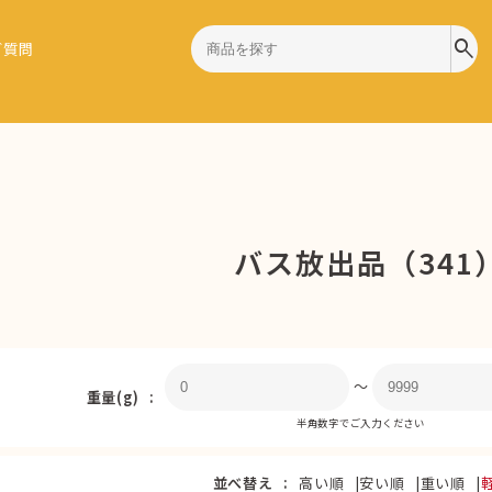
search
ご質問
バス放出品（341
〜
重量(g)
半角数字でご入力ください
並べ替え
高い順
安い順
重い順