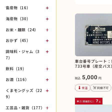
畜産物（16）
海産物（30）
お米・麺類（24）
おかず（45）
調味料・ジャム（3
7）
車台番号プレート：
733号車（産交バス
飲料（19）
5,000
税込
円
お酒（116）
device_thermostat
remove_shopping_cart
常温
同梱不可
くまモングッズ（22
9）
7
重さ(容器含む):
g
工芸品・雑貨（177）