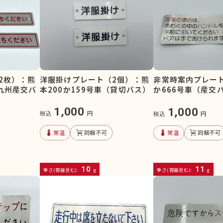
洋服掛けプレート（2個）：熊
2枚）：熊
非常時案内プレート
本200か159号車（貸切バス）
（九州産交バ
か666号車（産交
1,000
1,000
税込
円
税込
円
device_thermostat
remove_shopping_cart
device_thermostat
remove_shopping_cart
常温
同梱不可
常温
同梱不可
10
11
重さ(容器含む):
g
重さ(容器含む):
g