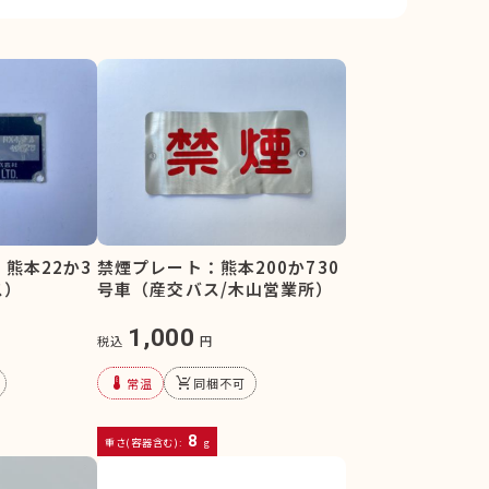
熊本22か3
禁煙プレート：熊本200か730
ス）
号車（産交バス/木山営業所）
1,000
税込
円
device_thermostat
remove_shopping_cart
常温
同梱不可
8
重さ(容器含む):
g