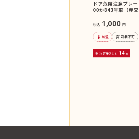
ドア危険注意プレー
00か843号車（産
1,000
税込
円
device_thermostat
remove_shopping_cart
常温
同梱不可
14
重さ(容器含む):
g