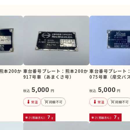
熊本200か
車台番号プレート：熊本200か
車台番号プレート：
）
917号車（あまくさ号）
075号車（産交バ
5,000
5,000
税込
円
税込
円
device_thermostat
remove_shopping_cart
device_thermostat
remove_shopping_cart
常温
同梱不可
常温
同梱不可
7
7
重さ(容器含む):
g
重さ(容器含む):
g