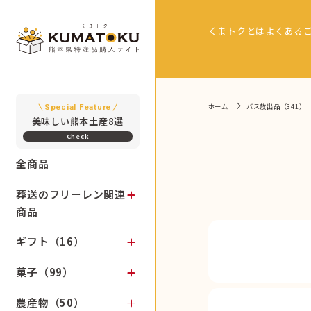
くまトクとは
よくある
ホーム
バス放出品（341）
Special Feature
美味しい熊本土産8選
全商品
葬送のフリーレン関連
商品
ギフト（16）
菓子（99）
農産物（50）