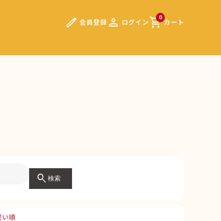
edit
person
shopping_cart
0
会員登録
ログイン
カート
）
search
検索
軽い順