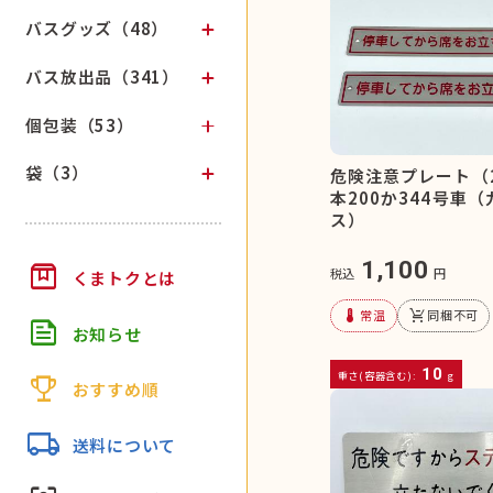
バスグッズ（48）
バス放出品（341）
個包装（53）
袋（3）
危険注意プレート（
本200か344号車
ス）
1,100
box
税込
円
くまトクとは
device_thermostat
remove_shopping_cart
常温
同梱不可
feed
お知らせ
10
trophy
重さ(容器含む):
g
おすすめ順
local_shipping
送料について