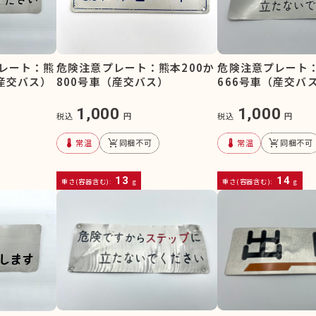
レート：熊
危険注意プレート：熊本200か
危険注意プレート：
（産交バス）
800号車（産交バス）
666号車（産交バ
1,000
1,000
税込
円
税込
円
device_thermostat
remove_shopping_cart
device_thermostat
remove_shopping_cart
常温
同梱不可
常温
同梱不可
13
14
重さ(容器含む):
g
重さ(容器含む):
g