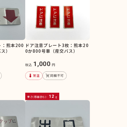
：熊本200
ドア注意プレート3枚：熊本20
バス）
0か800号車（産交バス）
1,000
税込
円
device_thermostat
remove_shopping_cart
常温
同梱不可
12
重さ(容器含む):
g