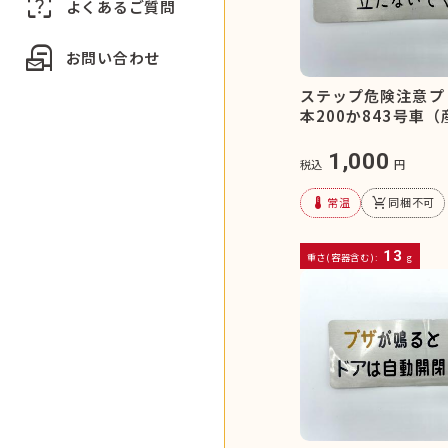
indeterminate_question_box
よくあるご質問
local_post_office
お問い合わせ
ステップ危険注意プ
本200か843号車
1,000
税込
円
device_thermostat
remove_shopping_cart
常温
同梱不可
13
重さ(容器含む):
g