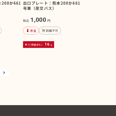
00か661
出口プレート：熊本200か661
号車（産交バス）
1,000
税込
円
device_thermostat
remove_shopping_cart
常温
同梱不可
16
重さ(容器含む):
g