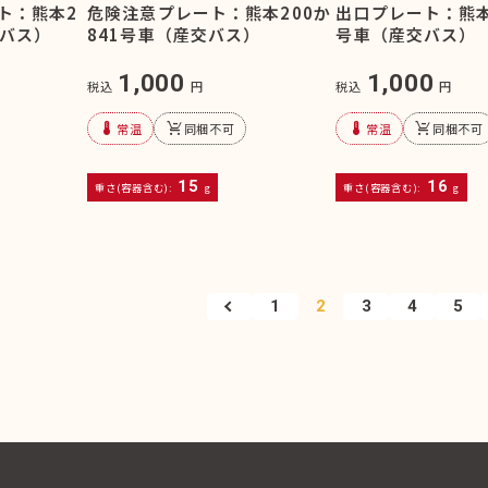
危険注意プレート：熊本200か
出口プレート：熊本2
ト：熊本2
841号車（産交バス）
号車（産交バス）
交バス）
1,000
1,000
税込
円
税込
円
device_thermostat
remove_shopping_cart
device_thermostat
remove_shopping_cart
常温
同梱不可
常温
同梱不可
15
16
重さ(容器含む):
g
重さ(容器含む):
g
1
2
3
4
5