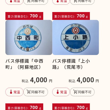
device_thermostat
remove_shopping_cart
device_thermostat
remove_shopping_cart
常温
同梱不可
常温
同梱不可
700
700
重さ(容器含む):
g
重さ(容器含む):
g
バス停標識「中西
バス停標識「上小
町」（阿蘇地区）
路」（荒尾市）
4,000
4,000
税込
円
税込
円
device_thermostat
remove_shopping_cart
device_thermostat
remove_shopping_cart
常温
同梱不可
常温
同梱不可
700
700
重さ(容器含む):
g
重さ(容器含む):
g