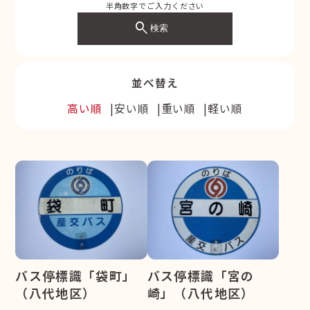
半角数字でご入力ください
search
検索
並べ替え
高い順
安い順
重い順
軽い順
バス停標識「袋町」
バス停標識「宮の
（八代地区）
崎」（八代地区）