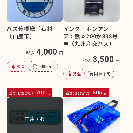
バス停標識「石村」
インターホンアン
（山鹿市）
プ：熊本200か838号
車（九州産交バス）
4,000
税込
円
3,500
税込
円
device_thermostat
remove_shopping_cart
常温
同梱不可
device_thermostat
remove_shopping_cart
常温
同梱不可
700
505
重さ(容器含む):
g
重さ(容器含む):
g
在庫切れ