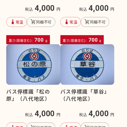
4,000
4,000
税込
円
税込
円
device_thermostat
remove_shopping_cart
device_thermostat
remove_shopping_cart
常温
同梱不可
常温
同梱不可
700
700
重さ(容器含む):
g
重さ(容器含む):
g
バス停標識「松の
バス停標識「草谷」
原」（八代地区）
（八代地区）
4,000
4,000
税込
円
税込
円