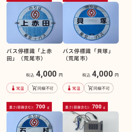
バス停標識「上赤
バス停標識「貝塚」
田」（荒尾市）
（荒尾市）
4,000
4,000
税込
円
税込
円
device_thermostat
remove_shopping_cart
device_thermostat
remove_shopping_cart
常温
同梱不可
常温
同梱不可
700
700
重さ(容器含む):
g
重さ(容器含む):
g