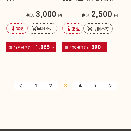
3,000
2,500
税込
円
税込
円
device_thermostat
remove_shopping_cart
device_thermostat
remove_shopping_cart
常温
同梱不可
常温
同梱不可
1,065
390
重さ(容器含む):
g
重さ(容器含む):
g
1
2
3
4
5