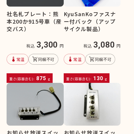
社名札プレート：熊
KyuSanKoファスナ
本200か915号車（産
ー付バック（アップ
交バス）
サイクル製品）
3,300
3,080
税込
円
税込
円
device_thermostat
remove_shopping_cart
device_thermostat
remove_shopping_cart
常温
同梱不可
常温
同梱不可
875
130
重さ(容器含む):
g
重さ(容器含む):
g
お知らせ放送スイッ
お知らせ放送スイッ