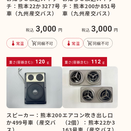
チ：熊本22か3277号
チ：熊本200か851号
車（九州産交バス）
車（九州産交バス）
3,000
3,000
税込
円
税込
円
device_thermostat
remove_shopping_cart
device_thermostat
remove_shopping_cart
常温
同梱不可
常温
同梱不可
120
112
重さ(容器含む):
g
重さ(容器含む):
g
スピーカー：熊本200
エアコン吹き出し口
か499号車（産交バ
（2個）：熊本22か3
ス）
163号車（産交バス）