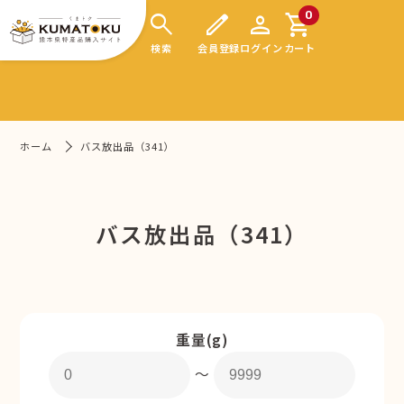
search
edit
person
shopping_cart
0
検索
会員登録
ログイン
カート
ホーム
バス放出品（341）
バス放出品（341）
重量(g)
〜