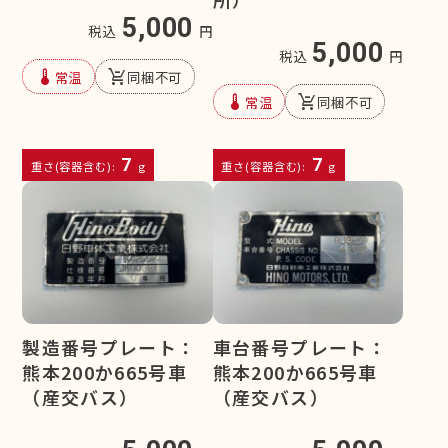
5,000
税込
円
5,000
税込
円
device_thermostat
remove_shopping_cart
常温
同梱不可
device_thermostat
remove_shopping_cart
常温
同梱不可
7
7
重さ(容器含む):
g
重さ(容器含む):
g
製造番号プレート：
車台番号プレート：
熊本200か665号車
熊本200か665号車
（産交バス）
（産交バス）