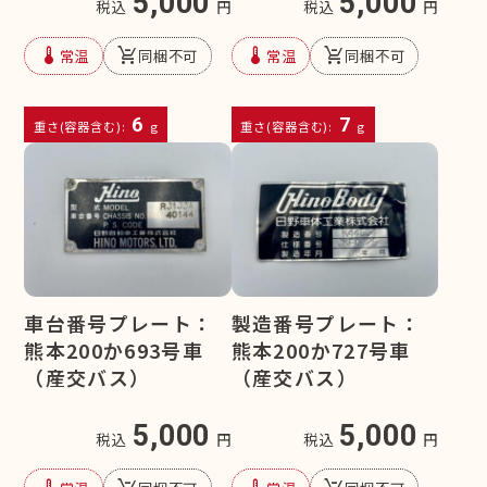
5,000
5,000
税込
円
税込
円
device_thermostat
remove_shopping_cart
device_thermostat
remove_shopping_cart
常温
同梱不可
常温
同梱不可
6
7
重さ(容器含む):
g
重さ(容器含む):
g
車台番号プレート：
製造番号プレート：
熊本200か693号車
熊本200か727号車
（産交バス）
（産交バス）
5,000
5,000
税込
円
税込
円