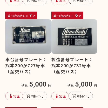
device_thermostat
remove_shopping_cart
device_thermostat
remove_shopping_cart
常温
同梱不可
常温
同梱不可
7
6
重さ(容器含む):
g
重さ(容器含む):
g
車台番号プレート：
製造番号プレート：
熊本200か727号車
熊本200か732号車
（産交バス）
（産交バス）
5,000
5,000
税込
円
税込
円
device_thermostat
remove_shopping_cart
device_thermostat
remove_shopping_cart
常温
同梱不可
常温
同梱不可