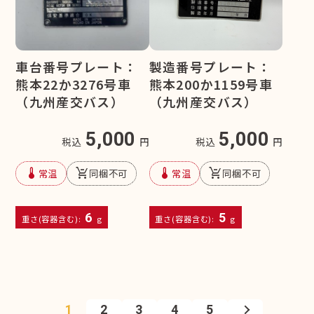
車台番号プレート：
製造番号プレート：
熊本22か3276号車
熊本200か1159号車
（九州産交バス）
（九州産交バス）
5,000
5,000
税込
円
税込
円
device_thermostat
remove_shopping_cart
device_thermostat
remove_shopping_cart
常温
同梱不可
常温
同梱不可
6
5
重さ(容器含む):
g
重さ(容器含む):
g
1
2
3
4
5