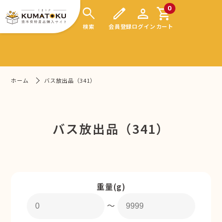
search
edit
person
shopping_cart
0
検索
会員登録
ログイン
カート
ホーム
バス放出品（341）
バス放出品（341）
重量(g)
〜