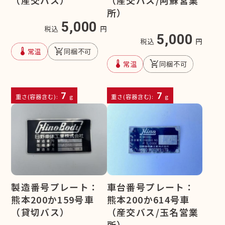
（産交バス）
所）
5,000
税込
円
5,000
税込
円
device_thermostat
remove_shopping_cart
常温
同梱不可
device_thermostat
remove_shopping_cart
常温
同梱不可
7
7
重さ(容器含む):
g
重さ(容器含む):
g
製造番号プレート：
車台番号プレート：
熊本200か159号車
熊本200か614号車
（貸切バス）
（産交バス/玉名営業
所）