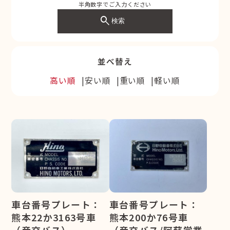
半角数字でご入力ください
search
検索
並べ替え
高い順
安い順
重い順
軽い順
車台番号プレート：
車台番号プレート：
熊本200か76号車
熊本22か3163号車
（産交バス/阿蘇営業