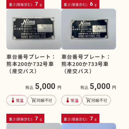
7
6
重さ(容器含む):
g
重さ(容器含む):
g
車台番号プレート：
車台番号プレート：
熊本200か732号車
熊本200か733号車
（産交バス）
（産交バス）
5,000
5,000
税込
円
税込
円
device_thermostat
remove_shopping_cart
device_thermostat
remove_shopping_cart
常温
同梱不可
常温
同梱不可
7
7
重さ(容器含む):
g
重さ(容器含む):
g