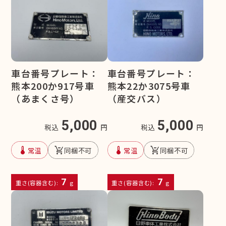
車台番号プレート：
車台番号プレート：
熊本200か917号車
熊本22か3075号車
（あまくさ号）
（産交バス）
5,000
5,000
税込
円
税込
円
device_thermostat
remove_shopping_cart
device_thermostat
remove_shopping_cart
常温
同梱不可
常温
同梱不可
7
7
重さ(容器含む):
g
重さ(容器含む):
g