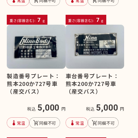
device_thermostat
remove_shopping_cart
device_thermostat
remove_shopping_cart
常温
同梱不可
常温
同梱不可
7
7
重さ(容器含む):
g
重さ(容器含む):
g
製造番号プレート：
車台番号プレート：
熊本200か727号車
熊本200か727号車
（産交バス）
（産交バス）
5,000
5,000
税込
円
税込
円
device_thermostat
remove_shopping_cart
device_thermostat
remove_shopping_cart
常温
同梱不可
常温
同梱不可