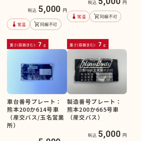
5,000
税込
円
5,000
税込
円
device_thermostat
remove_shopping_cart
常温
同梱不可
device_thermostat
remove_shopping_cart
常温
同梱不可
7
7
重さ(容器含む):
g
重さ(容器含む):
g
車台番号プレート：
製造番号プレート：
熊本200か614号車
熊本200か665号車
（産交バス/玉名営業
（産交バス）
所）
5,000
税込
円