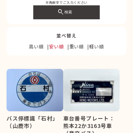
半角数字でご入力ください
search
検索
並べ替え
高い順
安い順
重い順
軽い順
バス停標識「石村」
車台番号プレート：
（山鹿市）
熊本22か3163号車