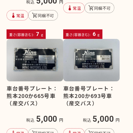
5,000
税込
円
device_thermostat
remove_shopping_cart
常温
同梱不可
device_thermostat
remove_shopping_cart
常温
同梱不可
7
6
重さ(容器含む):
g
重さ(容器含む):
g
車台番号プレート：
車台番号プレート：
熊本200か665号車
熊本200か693号車
（産交バス）
（産交バス）
5,000
5,000
税込
円
税込
円