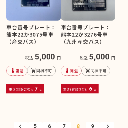
車台番号プレート：
車台番号プレート：
熊本22か3075号車
熊本22か3276号車
（産交バス）
（九州産交バス）
5,000
5,000
税込
円
税込
円
device_thermostat
remove_shopping_cart
device_thermostat
remove_shopping_cart
常温
同梱不可
常温
同梱不可
7
6
重さ(容器含む):
g
重さ(容器含む):
g
5
6
7
8
9