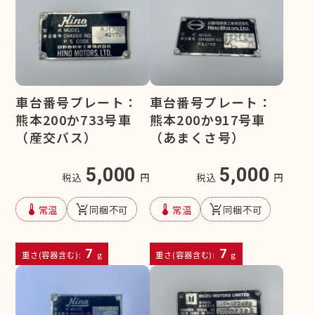
車台番号プレート：
車台番号プレート：
熊本200か733号車
熊本200か917号車
（産交バス）
（あまくさ号）
5,000
5,000
税込
円
税込
円
device_thermostat
remove_shopping_cart
device_thermostat
remove_shopping_cart
常温
同梱不可
常温
同梱不可
7
7
重さ(容器含む):
g
重さ(容器含む):
g