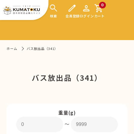
search
edit
person
shopping_cart
0
検索
会員登録
ログイン
カート
ホーム
バス放出品（341）
バス放出品（341）
重量(g)
〜