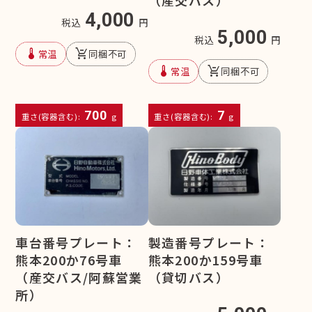
（産交バス）
4,000
税込
円
5,000
税込
円
device_thermostat
remove_shopping_cart
常温
同梱不可
device_thermostat
remove_shopping_cart
常温
同梱不可
700
7
重さ(容器含む):
g
重さ(容器含む):
g
車台番号プレート：
製造番号プレート：
熊本200か76号車
熊本200か159号車
（産交バス/阿蘇営業
（貸切バス）
所）