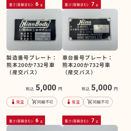
6
7
重さ(容器含む):
g
重さ(容器含む):
g
製造番号プレート：
車台番号プレート：
熊本200か732号車
熊本200か732号車
（産交バス）
（産交バス）
5,000
5,000
税込
円
税込
円
device_thermostat
remove_shopping_cart
device_thermostat
remove_shopping_cart
常温
同梱不可
常温
同梱不可
6
7
重さ(容器含む):
g
重さ(容器含む):
g