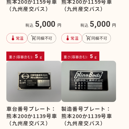
熊本200か1159号車
熊本200か1159号車
（九州産交バス）
（九州産交バス）
5,000
5,000
税込
円
税込
円
device_thermostat
remove_shopping_cart
device_thermostat
remove_shopping_cart
常温
同梱不可
常温
同梱不可
5
5
重さ(容器含む):
g
重さ(容器含む):
g
車台番号プレート：
製造番号プレート：
熊本200か1139号車
熊本200か1139号車
（九州産交バス）
（九州産交バス）