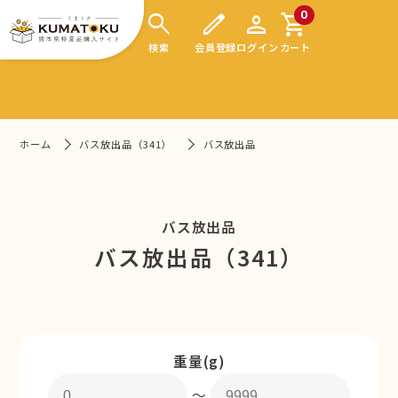
search
edit
person
shopping_cart
0
検索
会員登録
ログイン
カート
ホーム
バス放出品（341）
バス放出品
バス放出品
バス放出品（341）
重量(g)
〜