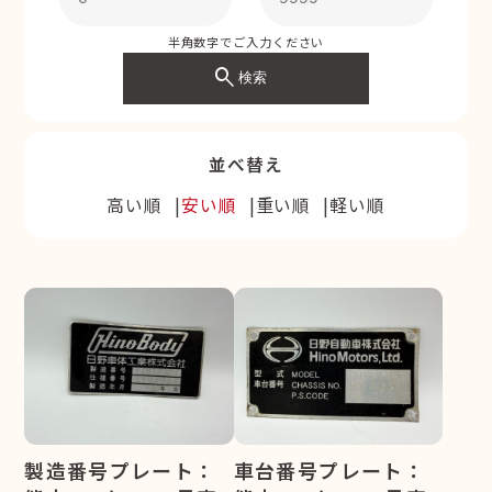
半角数字でご入力ください
search
検索
並べ替え
高い順
安い順
重い順
軽い順
製造番号プレート：
車台番号プレート：