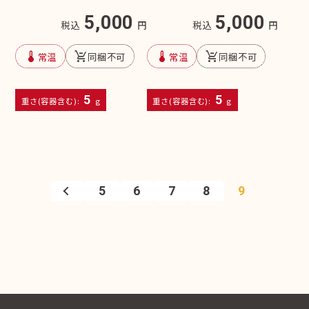
5,000
5,000
税込
円
税込
円
device_thermostat
remove_shopping_cart
device_thermostat
remove_shopping_cart
常温
同梱不可
常温
同梱不可
5
5
重さ(容器含む):
g
重さ(容器含む):
g
5
6
7
8
9