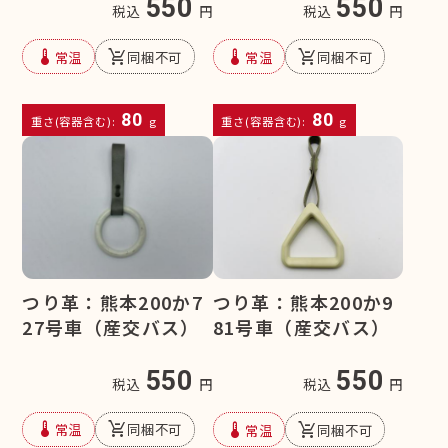
550
550
税込
円
税込
円
device_thermostat
remove_shopping_cart
device_thermostat
remove_shopping_cart
常温
同梱不可
常温
同梱不可
80
80
重さ(容器含む):
g
重さ(容器含む):
g
つり革：熊本200か7
つり革：熊本200か9
27号車（産交バス）
81号車（産交バス）
550
550
税込
円
税込
円
device_thermostat
remove_shopping_cart
device_thermostat
remove_shopping_cart
常温
同梱不可
常温
同梱不可