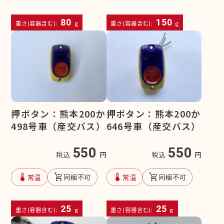
80
150
重さ(容器含む):
g
重さ(容器含む):
g
押ボタン：熊本200か
押ボタン：熊本200か
498号車（産交バス）
646号車（産交バス）
550
550
税込
円
税込
円
device_thermostat
remove_shopping_cart
device_thermostat
remove_shopping_cart
常温
同梱不可
常温
同梱不可
25
25
重さ(容器含む):
g
重さ(容器含む):
g