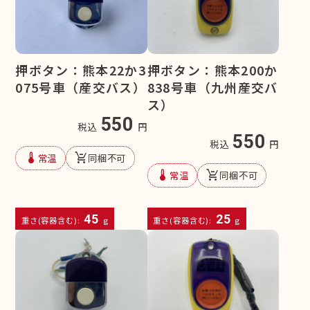
押ボタン：熊本22か3
押ボタン：熊本200か
075号車（産交バス）
838号車（九州産交バ
ス）
550
税込
円
550
税込
円
device_thermostat
remove_shopping_cart
常温
同梱不可
device_thermostat
remove_shopping_cart
常温
同梱不可
45
25
重さ(容器含む):
g
重さ(容器含む):
g