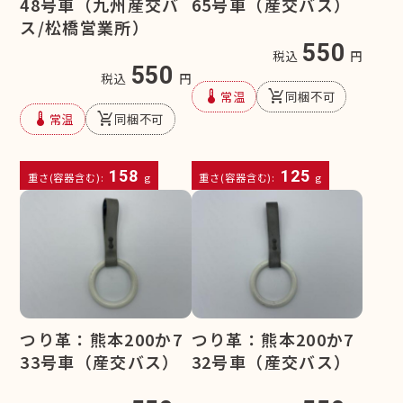
48号車（九州産交バ
65号車（産交バス）
ス/松橋営業所）
550
税込
円
550
税込
円
device_thermostat
remove_shopping_cart
常温
同梱不可
device_thermostat
remove_shopping_cart
常温
同梱不可
158
125
重さ(容器含む):
g
重さ(容器含む):
g
つり革：熊本200か7
つり革：熊本200か7
33号車（産交バス）
32号車（産交バス）