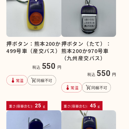
押ボタン：熊本200か
押ボタン（たて）：
499号車（産交バス）
熊本200か970号車
（九州産交バス）
550
税込
円
550
税込
円
device_thermostat
remove_shopping_cart
常温
同梱不可
device_thermostat
remove_shopping_cart
常温
同梱不可
25
45
重さ(容器含む):
g
重さ(容器含む):
g