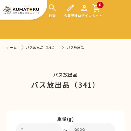
search
edit
person
shopping_cart
0
検索
会員登録
ログイン
カート
ホーム
バス放出品（341）
バス放出品
バス放出品
バス放出品（341）
重量(g)
〜