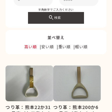
半角数字でご入力ください
search
検索
並べ替え
高い順
安い順
重い順
軽い順
つり革：熊本22か31
つり革：熊本200か6