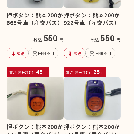
押ボタン：熊本200か
押ボタン：熊本200か
665号車（産交バス）
922号車（産交バス）
550
550
税込
円
税込
円
device_thermostat
remove_shopping_cart
device_thermostat
remove_shopping_cart
常温
同梱不可
常温
同梱不可
45
25
重さ(容器含む):
g
重さ(容器含む):
g
押ボタン：熊本200か
押ボタン：熊本200か
733号車（産交バス）
732号車（産交バス）