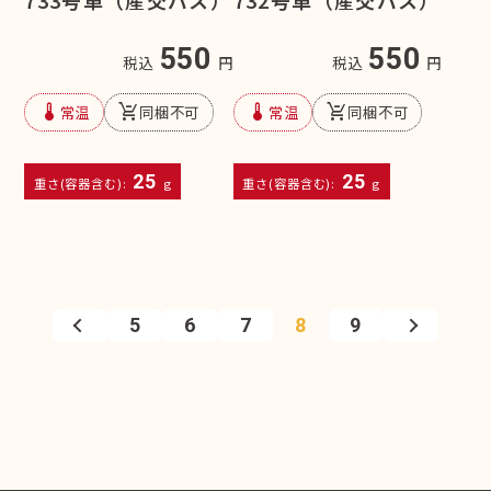
550
550
税込
円
税込
円
device_thermostat
remove_shopping_cart
device_thermostat
remove_shopping_cart
常温
同梱不可
常温
同梱不可
25
25
重さ(容器含む):
g
重さ(容器含む):
g
5
6
7
8
9