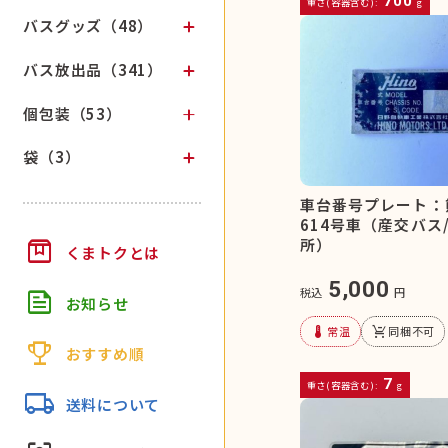
700
重さ(容器含む):
g
バスグッズ（48）
バス放出品（341）
個包装（53）
袋（3）
車台番号プレート：
614号車（産交バス
box
所）
くまトクとは
5,000
feed
税込
円
お知らせ
device_thermostat
remove_shopping_cart
常温
同梱不可
trophy
おすすめ順
7
重さ(容器含む):
g
local_shipping
送料について