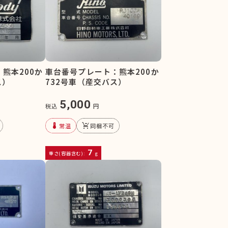
熊本200か
車台番号プレート：熊本200か
ス）
732号車（産交バス）
5,000
税込
円
device_thermostat
remove_shopping_cart
常温
同梱不可
7
重さ(容器含む):
g