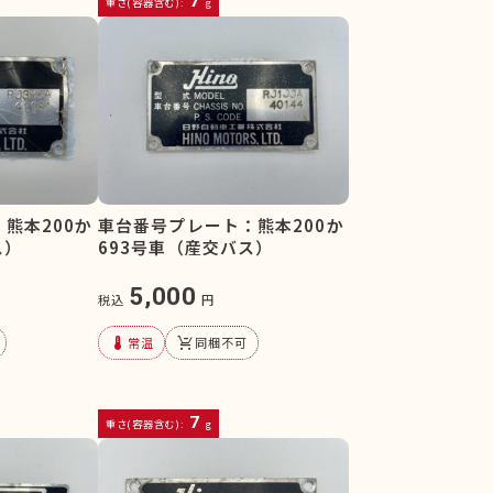
7
重さ(容器含む):
g
熊本200か
車台番号プレート：熊本200か
ス）
693号車（産交バス）
5,000
税込
円
device_thermostat
remove_shopping_cart
常温
同梱不可
7
重さ(容器含む):
g