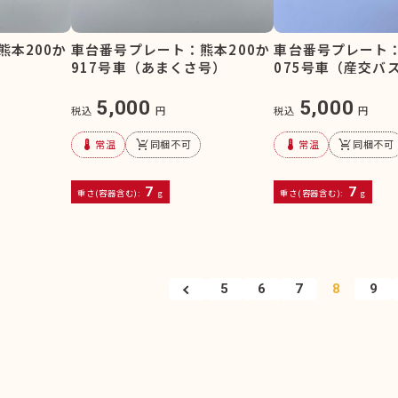
熊本200か
車台番号プレート：熊本200か
車台番号プレート：
）
917号車（あまくさ号）
075号車（産交バ
5,000
5,000
税込
円
税込
円
device_thermostat
remove_shopping_cart
device_thermostat
remove_shopping_cart
常温
同梱不可
常温
同梱不可
7
7
重さ(容器含む):
g
重さ(容器含む):
g
5
6
7
8
9