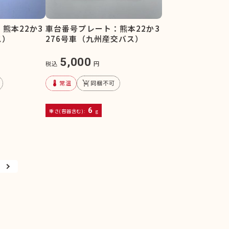
熊本22か3
車台番号プレート：熊本22か3
ス）
276号車（九州産交バス）
5,000
税込
円
device_thermostat
remove_shopping_cart
常温
同梱不可
6
重さ(容器含む):
g