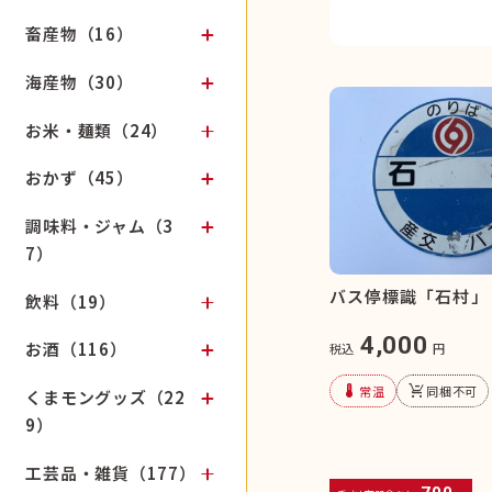
畜産物（16）
海産物（30）
お米・麺類（24）
おかず（45）
調味料・ジャム（3
7）
バス停標識「石村」
飲料（19）
4,000
お酒（116）
税込
円
device_thermostat
remove_shopping_cart
常温
同梱不可
くまモングッズ（22
9）
工芸品・雑貨（177）