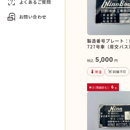
indeterminate_question_box
よくあるご質問
local_post_office
お問い合わせ
製造番号プレート：
727号車（産交バス
5,000
税込
円
device_thermostat
remove_shopping_cart
常温
同梱不可
6
重さ(容器含む):
g