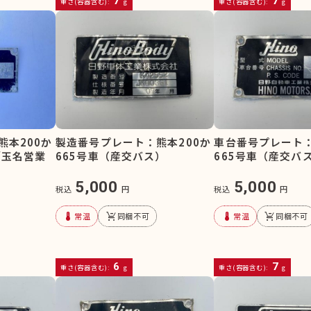
7
7
重さ(容器含む):
g
重さ(容器含む):
g
熊本200か
製造番号プレート：熊本200か
車台番号プレート：
/玉名営業
665号車（産交バス）
665号車（産交バ
5,000
5,000
税込
円
税込
円
device_thermostat
remove_shopping_cart
device_thermostat
remove_shopping_cart
常温
同梱不可
常温
同梱不可
6
7
重さ(容器含む):
g
重さ(容器含む):
g