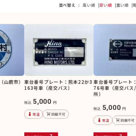
並べ替え
高い順
安い順
重い順
（山鹿市）
車台番号プレート：
車台番号プレート：熊本22か3
76号車（産交バス
163号車（産交バス）
所）
5,000
税込
円
5,000
税込
円
device_thermostat
remove_shopping_cart
常温
同梱不可
device_thermostat
remove_shopping_cart
常温
同梱不可