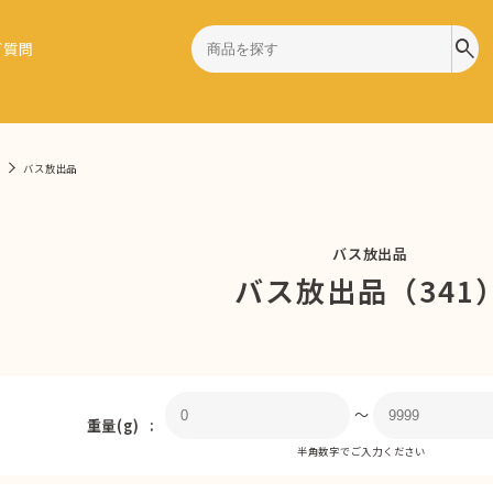
search
ご質問
バス放出品
バス放出品
バス放出品（341
〜
重量(g)
半角数字でご入力ください