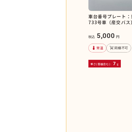
車台番号プレート：
733号車（産交バス
5,000
税込
円
device_thermostat
remove_shopping_cart
常温
同梱不可
7
重さ(容器含む):
g