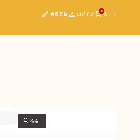
edit
person
shopping_cart
0
会員登録
ログイン
カート
）
search
検索