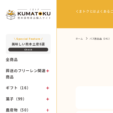
くまトクとは
よくある
ホーム
バス放出品（341）
Special Feature
美味しい熊本土産8選
全商品
葬送のフリーレン関連
商品
ギフト（16）
菓子（99）
農産物（50）