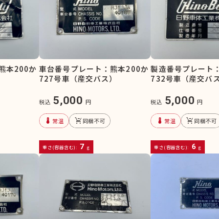
熊本200か
車台番号プレート：熊本200か
製造番号プレート：
）
727号車（産交バス）
732号車（産交バ
5,000
5,000
税込
円
税込
円
device_thermostat
remove_shopping_cart
device_thermostat
remove_shopping_cart
常温
同梱不可
常温
同梱不可
7
6
重さ(容器含む):
g
重さ(容器含む):
g