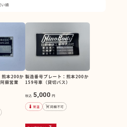
軽い順
熊本200か
製造番号プレート：熊本200か
/阿蘇営業
159号車（貸切バス）
5,000
税込
円
device_thermostat
remove_shopping_cart
常温
同梱不可