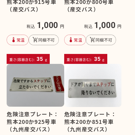
熊本200か915号車
熊本200か800号車
（産交バス）
（産交バス）
1,000
1,000
税込
円
税込
円
device_thermostat
remove_shopping_cart
device_thermostat
remove_shopping_cart
常温
同梱不可
常温
同梱不可
35
35
重さ(容器含む):
g
重さ(容器含む):
g
危険注意プレート：
危険注意プレート：
熊本200か925号車
熊本200か851号車
（九州産交バス）
（九州産交バス）