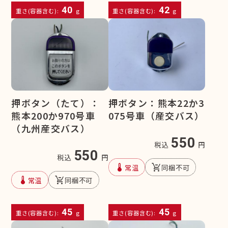
40
42
重さ(容器含む):
g
重さ(容器含む):
g
押ボタン（たて）：
押ボタン：熊本22か3
熊本200か970号車
075号車（産交バス）
（九州産交バス）
550
税込
円
550
税込
円
device_thermostat
remove_shopping_cart
常温
同梱不可
device_thermostat
remove_shopping_cart
常温
同梱不可
45
45
重さ(容器含む):
g
重さ(容器含む):
g