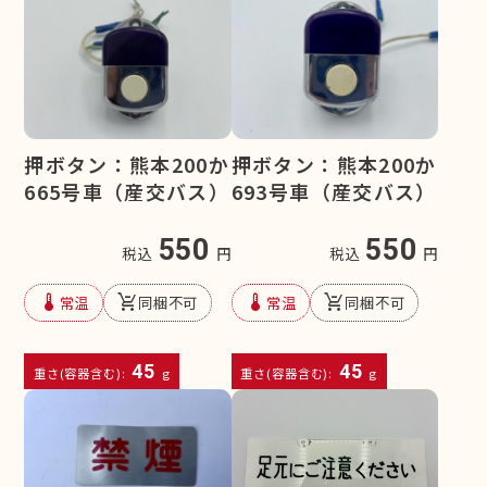
押ボタン：熊本200か
押ボタン：熊本200か
665号車（産交バス）
693号車（産交バス）
550
550
税込
円
税込
円
device_thermostat
remove_shopping_cart
device_thermostat
remove_shopping_cart
常温
同梱不可
常温
同梱不可
45
45
重さ(容器含む):
g
重さ(容器含む):
g