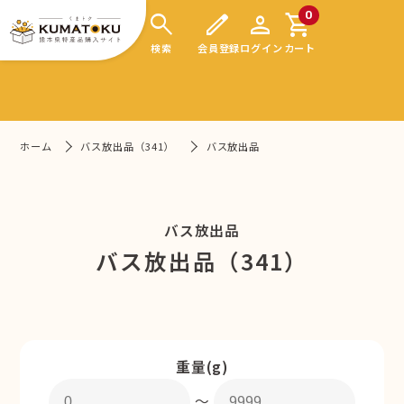
search
edit
person
shopping_cart
0
検索
会員登録
ログイン
カート
ホーム
バス放出品（341）
バス放出品
バス放出品
バス放出品（341）
重量(g)
〜