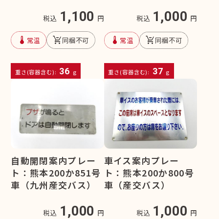
1,100
1,000
税込
円
税込
円
device_thermostat
remove_shopping_cart
device_thermostat
remove_shopping_cart
常温
同梱不可
常温
同梱不可
36
37
重さ(容器含む):
g
重さ(容器含む):
g
自動開閉案内プレー
車イス案内プレー
ト：熊本200か851号
ト：熊本200か800号
車（九州産交バス）
車（産交バス）
1,000
1,000
税込
円
税込
円