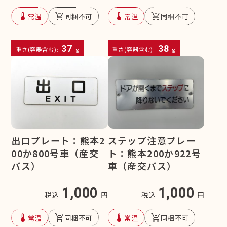
device_thermostat
remove_shopping_cart
device_thermostat
remove_shopping_cart
常温
同梱不可
常温
同梱不可
37
38
重さ(容器含む):
g
重さ(容器含む):
g
ステップ注意プレー
出口プレート：熊本2
ト：熊本200か922号
00か800号車（産交
車（産交バス）
バス）
1,000
1,000
税込
円
税込
円
device_thermostat
remove_shopping_cart
device_thermostat
remove_shopping_cart
常温
同梱不可
常温
同梱不可