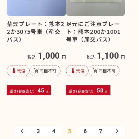
禁煙プレート：熊本2
足元にご注意プレー
2か3075号車（産交
ト：熊本200か1001
バス）
号車（産交バス）
1,000
1,100
税込
円
税込
円
device_thermostat
remove_shopping_cart
device_thermostat
remove_shopping_cart
常温
同梱不可
常温
同梱不可
45
50
重さ(容器含む):
g
重さ(容器含む):
g
3
4
5
6
7