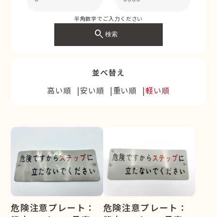
半角数字でご入力ください
search
検索
並べ替え
高い順
安い順
重い順
軽い順
危険注意プレート：
危険注意プレート：