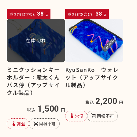
38
38
重さ(容器含む):
g
重さ(容器含む):
g
在庫切れ
ミニクッションキー
KyuSanKo ウォレ
ホルダー：産太くん
ット（アップサイク
バス停（アップサイ
ル製品）
クル製品）
2,200
税込
円
1,500
税込
円
device_thermostat
remove_shopping_cart
常温
同梱不可
device_thermostat
remove_shopping_cart
常温
同梱不可