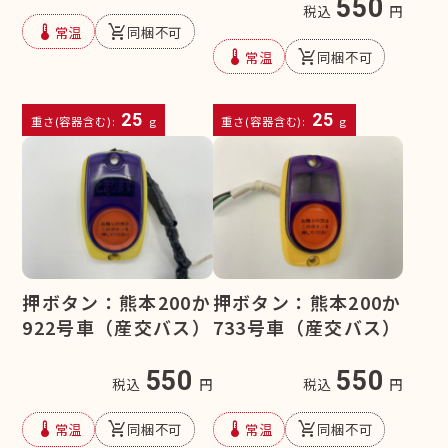
550
税込
円
device_thermostat
remove_shopping_cart
常温
同梱不可
device_thermostat
remove_shopping_cart
常温
同梱不可
25
25
重さ(容器含む):
g
重さ(容器含む):
g
押ボタン：熊本200か
押ボタン：熊本200か
922号車（産交バス）
733号車（産交バス）
550
550
税込
円
税込
円
device_thermostat
remove_shopping_cart
device_thermostat
remove_shopping_cart
常温
同梱不可
常温
同梱不可