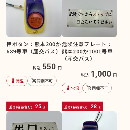
押ボタン：熊本200か
危険注意プレート：
689号車（産交バス）
熊本200か1001号車
（産交バス）
550
税込
円
1,000
税込
円
device_thermostat
remove_shopping_cart
常温
同梱不可
device_thermostat
remove_shopping_cart
常温
同梱不可
25
28
重さ(容器含む):
g
重さ(容器含む):
g