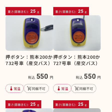
25
25
重さ(容器含む):
g
重さ(容器含む):
g
押ボタン：熊本200か
押ボタン：熊本200か
732号車（産交バス）
727号車（産交バス）
550
550
税込
円
税込
円
device_thermostat
remove_shopping_cart
device_thermostat
remove_shopping_cart
常温
同梱不可
常温
同梱不可
25
25
重さ(容器含む):
g
重さ(容器含む):
g