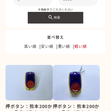
半角数字でご入力ください
search
検索
並べ替え
高い順
安い順
重い順
軽い順
押ボタン：熊本200か
押ボタン：熊本200か