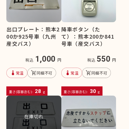
出口プレート：熊本2
降車ボタン（た
00か925号車（九州
て）：熊本200か841
産交バス）
号車（産交バス）
1,000
550
税込
円
税込
円
device_thermostat
remove_shopping_cart
device_thermostat
remove_shopping_cart
常温
同梱不可
常温
同梱不可
28
30
重さ(容器含む):
g
重さ(容器含む):
g
在庫切れ