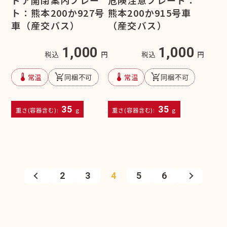
ト：熊本200か927号
熊本200か915号車
車（産交バス）
（産交バス）
1,000
1,000
税込
円
税込
円
device_thermostat
remove_shopping_cart
device_thermostat
remove_shopping_cart
常温
同梱不可
常温
同梱不可
35
35
重さ(容器含む):
g
重さ(容器含む):
g
2
3
4
5
6