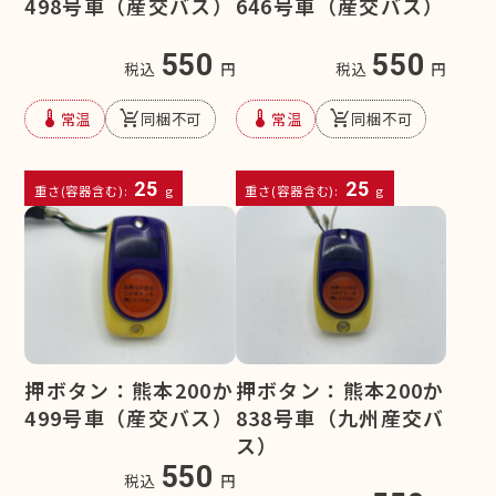
498号車（産交バス）
646号車（産交バス）
550
550
税込
円
税込
円
device_thermostat
remove_shopping_cart
device_thermostat
remove_shopping_cart
常温
同梱不可
常温
同梱不可
25
25
重さ(容器含む):
g
重さ(容器含む):
g
押ボタン：熊本200か
押ボタン：熊本200か
499号車（産交バス）
838号車（九州産交バ
ス）
550
税込
円