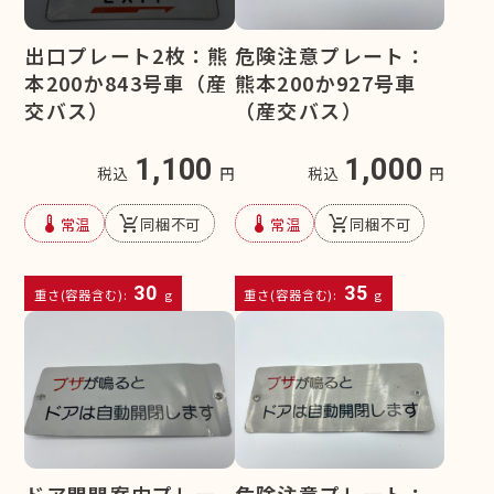
危険注意プレート：
出口プレート2枚：熊
熊本200か927号車
本200か843号車（産
（産交バス）
交バス）
1,000
1,100
税込
円
税込
円
device_thermostat
remove_shopping_cart
device_thermostat
remove_shopping_cart
常温
同梱不可
常温
同梱不可
30
35
重さ(容器含む):
g
重さ(容器含む):
g
ドア開閉案内プレー
危険注意プレート：