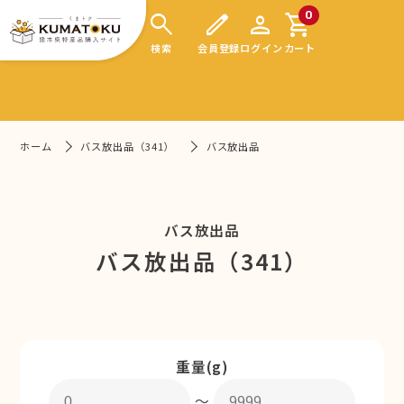
search
edit
person
shopping_cart
0
検索
会員登録
ログイン
カート
ホーム
バス放出品（341）
バス放出品
バス放出品
バス放出品（341）
重量(g)
〜