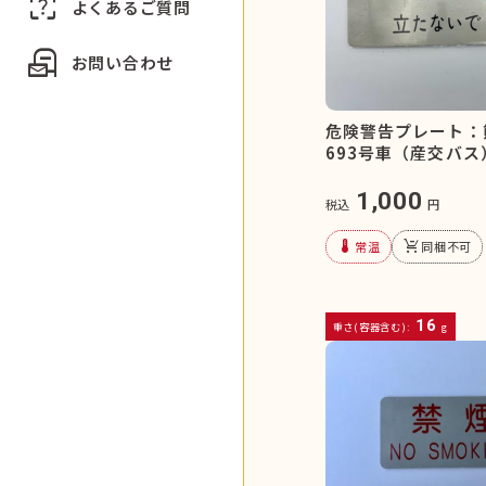
indeterminate_question_box
よくあるご質問
local_post_office
お問い合わせ
危険警告プレート：
693号車（産交バス
1,000
税込
円
device_thermostat
remove_shopping_cart
常温
同梱不可
16
重さ(容器含む):
g