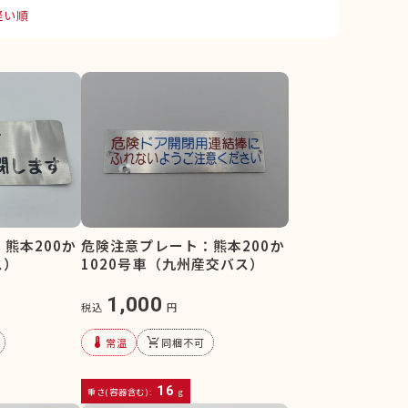
軽い順
熊本200か
危険注意プレート：熊本200か
ス）
1020号車（九州産交バス）
1,000
税込
円
device_thermostat
remove_shopping_cart
常温
同梱不可
16
重さ(容器含む):
g