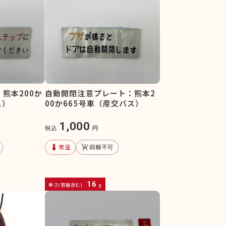
熊本200か
自動開閉注意プレート：熊本2
ス）
00か665号車（産交バス）
1,000
税込
円
device_thermostat
remove_shopping_cart
常温
同梱不可
16
重さ(容器含む):
g