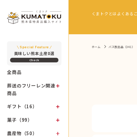
くまトクとは
よくある
ホーム
バス放出品（341）
Special Feature
美味しい熊本土産8選
全商品
葬送のフリーレン関連
商品
ギフト（16）
菓子（99）
農産物（50）