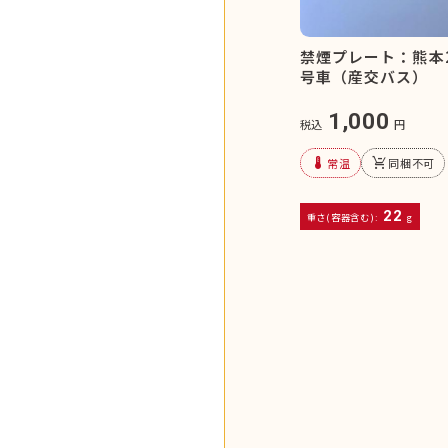
禁煙プレート：熊本2
号車（産交バス）
1,000
税込
円
device_thermostat
remove_shopping_cart
常温
同梱不可
22
重さ(容器含む):
g