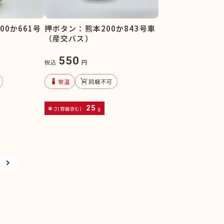
0か661号
押ボタン：熊本200か843号車
（産交バス）
550
税込
円
device_thermostat
remove_shopping_cart
常温
同梱不可
25
重さ(容器含む):
g