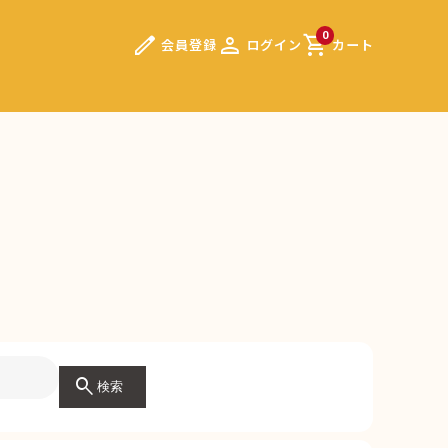
edit
person
shopping_cart
0
会員登録
ログイン
カート
）
search
検索