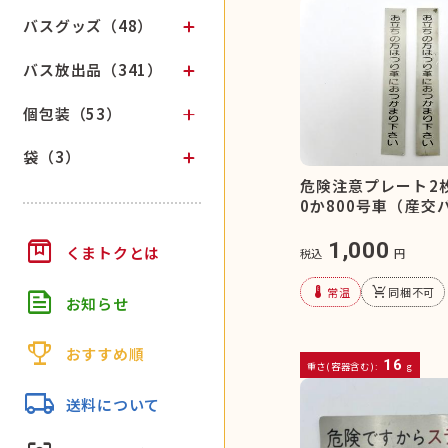
バスグッズ（48）
バス放出品（341）
個包装（53）
袋（3）
危険注意プレート2
0か800号車（産交
box
1,000
くまトクとは
税込
円
device_thermostat
remove_shopping_cart
feed
常温
同梱不可
お知らせ
trophy
おすすめ順
16
重さ(容器含む):
g
local_shipping
送料について