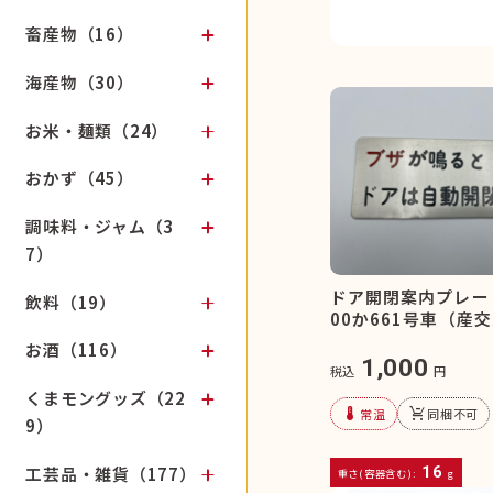
畜産物（16）
海産物（30）
お米・麺類（24）
おかず（45）
調味料・ジャム（3
7）
ドア開閉案内プレー
飲料（19）
00か661号車（産
お酒（116）
1,000
税込
円
くまモングッズ（22
device_thermostat
remove_shopping_cart
常温
同梱不可
9）
工芸品・雑貨（177）
16
重さ(容器含む):
g