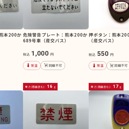
熊本200か
危険警告プレート：熊本200か
押ボタン：熊本200
）
689号車（産交バス）
（産交バス）
1,000
550
税込
円
税込
円
device_thermostat
remove_shopping_cart
device_thermostat
remove_shopping_cart
常温
同梱不可
常温
同梱不可
16
17
重さ(容器含む):
g
重さ(容器含む):
g