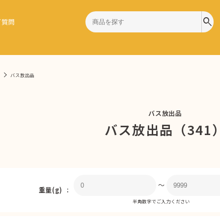
search
ご質問
バス放出品
バス放出品
バス放出品（341
〜
重量(g)
半角数字でご入力ください