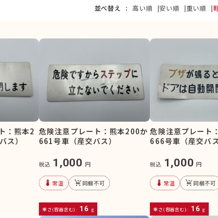
並べ替え
高い順
安い順
重い順
ト：熊本2
危険注意プレート：熊本200か
危険注意プレート：
交バス）
661号車（産交バス）
666号車（産交バ
1,000
1,000
税込
円
税込
円
device_thermostat
remove_shopping_cart
device_thermostat
remove_shopping_cart
常温
同梱不可
常温
同梱不可
16
16
重さ(容器含む):
g
重さ(容器含む):
g