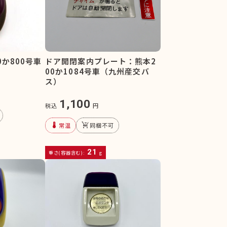
ドア開閉案内プレート：熊本2
か800号車
00か1084号車（九州産交バ
ス）
1,100
税込
円
device_thermostat
remove_shopping_cart
常温
同梱不可
21
重さ(容器含む):
g