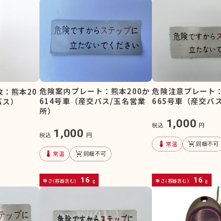
危険案内プレート：熊本200か
危険注意プレート：
枚：熊本20
614号車（産交バス/玉名営業
665号車（産交バ
バス）
所）
1,000
税込
円
1,000
税込
円
device_thermostat
remove_shopping_cart
常温
同梱不可
device_thermostat
remove_shopping_cart
常温
同梱不可
16
16
重さ(容器含む):
g
重さ(容器含む):
g