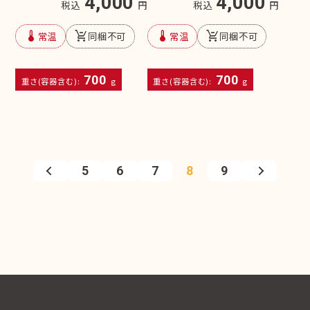
4,000
4,000
税込
円
税込
円
device_thermostat
remove_shopping_cart
device_thermostat
remove_shopping_cart
常温
同梱不可
常温
同梱不可
700
700
重さ(容器含む):
g
重さ(容器含む):
g
5
6
7
8
9