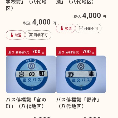
学校前」（八代地
瀬」（八代地区）
区）
4,000
税込
円
4,000
税込
円
device_thermostat
remove_shopping_cart
常温
同梱不可
device_thermostat
remove_shopping_cart
常温
同梱不可
700
700
重さ(容器含む):
g
重さ(容器含む):
g
バス停標識「宮の
バス停標識「野津」
町」（八代地区）
（八代地区）