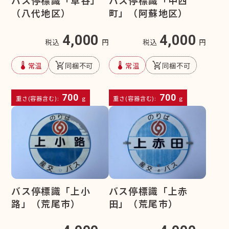
バス停標識「草谷」
バス停標識「中西
（八代地区）
町」（阿蘇地区）
4,000
4,000
税込
円
税込
円
device_thermostat
remove_shopping_cart
device_thermostat
remove_shopping_cart
常温
同梱不可
常温
同梱不可
700
700
重さ(容器含む):
g
重さ(容器含む):
g
バス停標識「上小
バス停標識「上赤
路」（荒尾市）
田」（荒尾市）