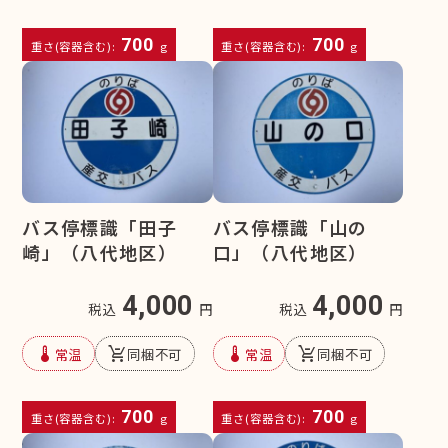
700
700
重さ(容器含む):
g
重さ(容器含む):
g
バス停標識「田子
バス停標識「山の
崎」（八代地区）
口」（八代地区）
4,000
4,000
税込
円
税込
円
device_thermostat
remove_shopping_cart
device_thermostat
remove_shopping_cart
常温
同梱不可
常温
同梱不可
700
700
重さ(容器含む):
g
重さ(容器含む):
g