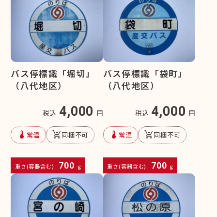
バス停標識「堀切」
バス停標識「袋町」
（八代地区）
（八代地区）
4,000
4,000
税込
円
税込
円
device_thermostat
remove_shopping_cart
device_thermostat
remove_shopping_cart
常温
同梱不可
常温
同梱不可
700
700
重さ(容器含む):
g
重さ(容器含む):
g