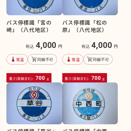
バス停標識「宮の
バス停標識「松の
崎」（八代地区）
原」（八代地区）
4,000
4,000
税込
円
税込
円
device_thermostat
remove_shopping_cart
device_thermostat
remove_shopping_cart
常温
同梱不可
常温
同梱不可
700
700
重さ(容器含む):
g
重さ(容器含む):
g