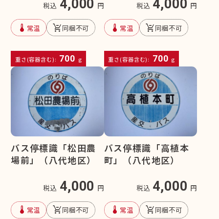
4,000
4,000
税込
円
税込
円
device_thermostat
remove_shopping_cart
device_thermostat
remove_shopping_cart
常温
同梱不可
常温
同梱不可
700
700
重さ(容器含む):
g
重さ(容器含む):
g
バス停標識「松田農
バス停標識「高植本
場前」（八代地区）
町」（八代地区）
4,000
4,000
税込
円
税込
円
device_thermostat
remove_shopping_cart
device_thermostat
remove_shopping_cart
常温
同梱不可
常温
同梱不可