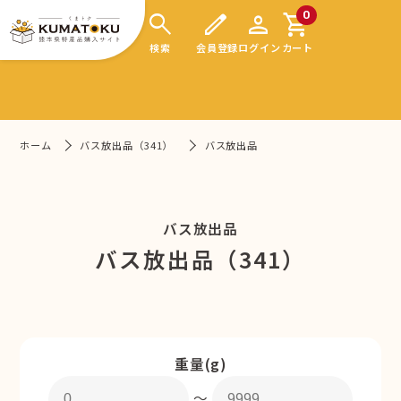
search
edit
person
shopping_cart
0
検索
会員登録
ログイン
カート
ホーム
バス放出品（341）
バス放出品
バス放出品
バス放出品（341）
重量(g)
〜