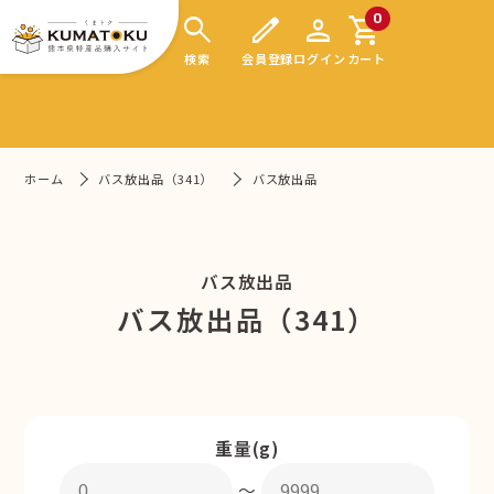
search
edit
person
shopping_cart
0
検索
会員登録
ログイン
カート
ホーム
バス放出品（341）
バス放出品
バス放出品
バス放出品（341）
重量(g)
〜