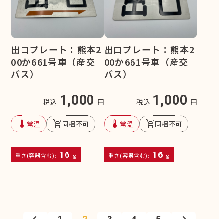
出口プレート：熊本2
出口プレート：熊本2
00か661号車（産交
00か661号車（産交
バス）
バス）
1,000
1,000
税込
円
税込
円
device_thermostat
remove_shopping_cart
device_thermostat
remove_shopping_cart
常温
同梱不可
常温
同梱不可
16
16
重さ(容器含む):
g
重さ(容器含む):
g
1
2
3
4
5