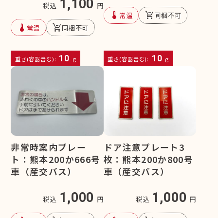
1,100
税込
円
device_thermostat
remove_shopping_cart
常温
同梱不可
device_thermostat
remove_shopping_cart
常温
同梱不可
10
10
重さ(容器含む):
g
重さ(容器含む):
g
非常時案内プレー
ドア注意プレート3
ト：熊本200か666号
枚：熊本200か800号
車（産交バス）
車（産交バス）
1,000
1,000
税込
円
税込
円