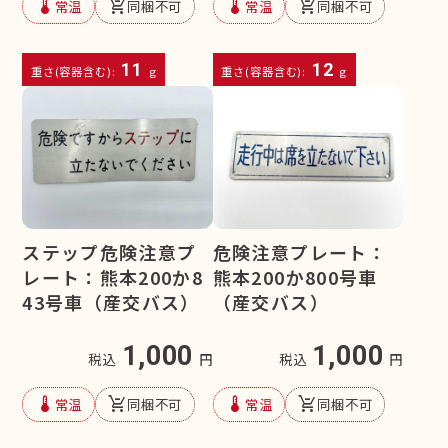
device_thermostat
remove_shopping_cart
device_thermostat
remove_shopping_cart
常温
同梱不可
常温
同梱不可
11
12
重さ(容器含む):
g
重さ(容器含む):
g
ステップ危険注意プ
危険注意プレート：
レート：熊本200か8
熊本200か800号車
43号車（産交バス）
（産交バス）
1,000
1,000
税込
円
税込
円
device_thermostat
remove_shopping_cart
device_thermostat
remove_shopping_cart
常温
同梱不可
常温
同梱不可