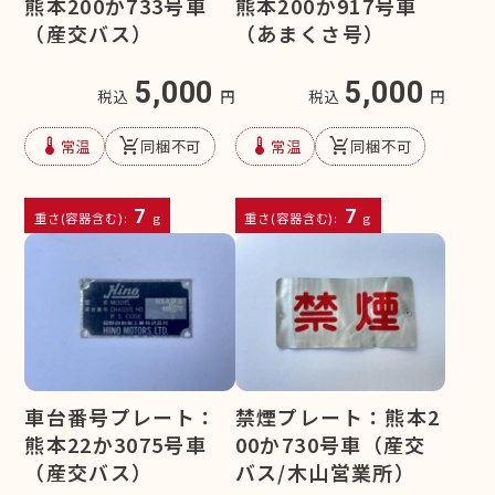
熊本200か733号車
熊本200か917号車
（産交バス）
（あまくさ号）
5,000
5,000
税込
円
税込
円
device_thermostat
remove_shopping_cart
device_thermostat
remove_shopping_cart
常温
同梱不可
常温
同梱不可
7
7
重さ(容器含む):
g
重さ(容器含む):
g
車台番号プレート：
禁煙プレート：熊本2
熊本22か3075号車
00か730号車（産交
（産交バス）
バス/木山営業所）