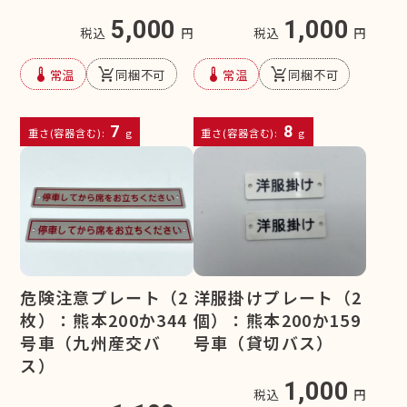
5,000
1,000
税込
円
税込
円
device_thermostat
remove_shopping_cart
device_thermostat
remove_shopping_cart
常温
同梱不可
常温
同梱不可
7
8
重さ(容器含む):
g
重さ(容器含む):
g
洋服掛けプレート（2
危険注意プレート（2
個）：熊本200か159
枚）：熊本200か344
号車（貸切バス）
号車（九州産交バ
ス）
1,000
税込
円