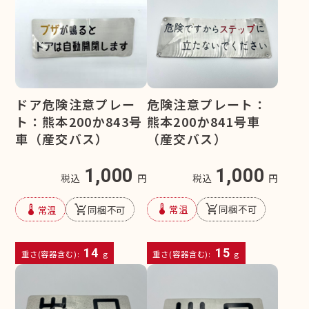
危険注意プレート：
ドア危険注意プレー
熊本200か841号車
ト：熊本200か843号
（産交バス）
車（産交バス）
1,000
1,000
税込
円
税込
円
device_thermostat
remove_shopping_cart
device_thermostat
remove_shopping_cart
常温
同梱不可
常温
同梱不可
14
15
重さ(容器含む):
g
重さ(容器含む):
g