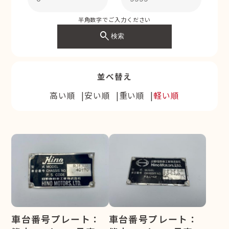
半角数字でご入力ください
search
検索
並べ替え
高い順
安い順
重い順
軽い順
車台番号プレート：
車台番号プレート：