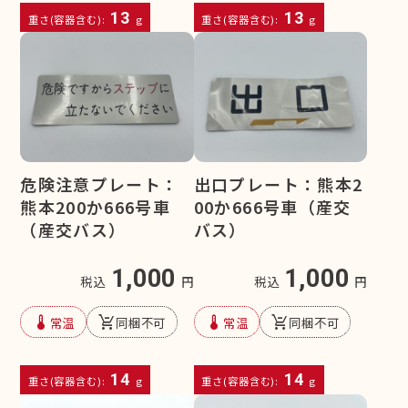
13
13
重さ(容器含む):
g
重さ(容器含む):
g
危険注意プレート：
出口プレート：熊本2
熊本200か666号車
00か666号車（産交
（産交バス）
バス）
1,000
1,000
税込
円
税込
円
device_thermostat
remove_shopping_cart
device_thermostat
remove_shopping_cart
常温
同梱不可
常温
同梱不可
14
14
重さ(容器含む):
g
重さ(容器含む):
g