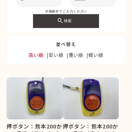
半角数字でご入力ください
search
検索
並べ替え
高い順
安い順
重い順
軽い順
押ボタン：熊本200か
押ボタン：熊本200か