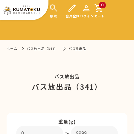
search
edit
person
shopping_cart
0
検索
会員登録
ログイン
カート
ホーム
バス放出品（341）
バス放出品
バス放出品
バス放出品（341）
重量(g)
〜