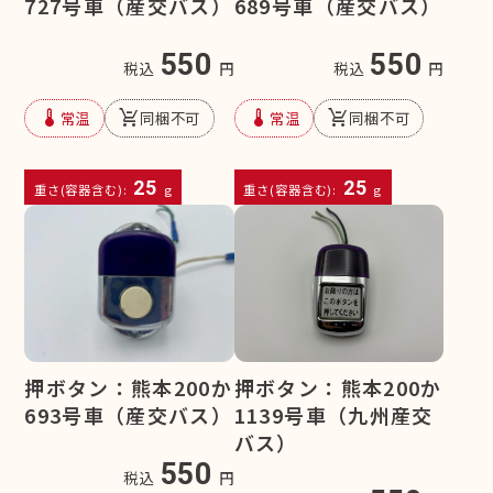
727号車（産交バス）
689号車（産交バス）
550
550
税込
円
税込
円
device_thermostat
remove_shopping_cart
device_thermostat
remove_shopping_cart
常温
同梱不可
常温
同梱不可
25
25
重さ(容器含む):
g
重さ(容器含む):
g
押ボタン：熊本200か
押ボタン：熊本200か
693号車（産交バス）
1139号車（九州産交
バス）
550
税込
円