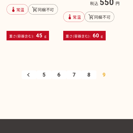
550
税込
円
device_thermostat
remove_shopping_cart
常温
同梱不可
device_thermostat
remove_shopping_cart
常温
同梱不可
45
60
重さ(容器含む):
g
重さ(容器含む):
g
5
6
7
8
9