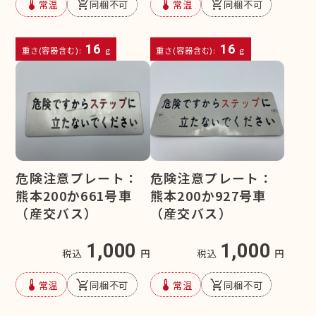
device_thermostat
remove_shopping_cart
device_thermostat
remove_shopping_cart
常温
同梱不可
常温
同梱不可
16
16
重さ(容器含む):
g
重さ(容器含む):
g
危険注意プレート：
危険注意プレート：
熊本200か661号車
熊本200か927号車
（産交バス）
（産交バス）
1,000
1,000
税込
円
税込
円
device_thermostat
remove_shopping_cart
device_thermostat
remove_shopping_cart
常温
同梱不可
常温
同梱不可