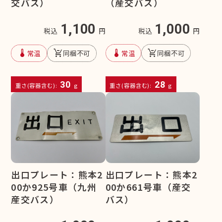
（産交バス）
交バス）
1,000
1,100
税込
円
税込
円
device_thermostat
remove_shopping_cart
device_thermostat
remove_shopping_cart
常温
同梱不可
常温
同梱不可
30
28
重さ(容器含む):
g
重さ(容器含む):
g
出口プレート：熊本2
出口プレート：熊本2
00か925号車（九州
00か661号車（産交
産交バス）
バス）