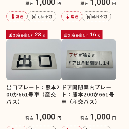
1,000
1,000
税込
円
税込
円
device_thermostat
remove_shopping_cart
device_thermostat
remove_shopping_cart
常温
同梱不可
常温
同梱不可
28
16
重さ(容器含む):
g
重さ(容器含む):
g
出口プレート：熊本2
ドア開閉案内プレー
00か661号車（産交
ト：熊本200か661号
バス）
車（産交バス）
1,000
1,000
税込
円
税込
円