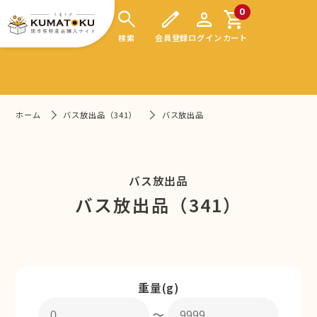
search
edit
person
shopping_cart
0
検索
会員登録
ログイン
カート
ホーム
バス放出品（341）
バス放出品
バス放出品
バス放出品（341）
重量(g)
〜