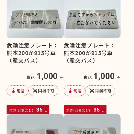
危険注意プレート：
危険注意プレート：
熊本200か915号車
熊本200か915号車
（産交バス）
（産交バス）
1,000
1,000
税込
円
税込
円
device_thermostat
remove_shopping_cart
device_thermostat
remove_shopping_cart
常温
同梱不可
常温
同梱不可
35
35
重さ(容器含む):
g
重さ(容器含む):
g