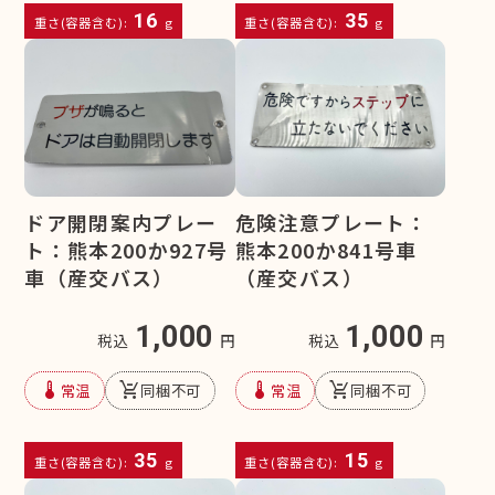
16
35
重さ(容器含む):
g
重さ(容器含む):
g
ドア開閉案内プレー
危険注意プレート：
ト：熊本200か927号
熊本200か841号車
車（産交バス）
（産交バス）
1,000
1,000
税込
円
税込
円
device_thermostat
remove_shopping_cart
device_thermostat
remove_shopping_cart
常温
同梱不可
常温
同梱不可
35
15
重さ(容器含む):
g
重さ(容器含む):
g