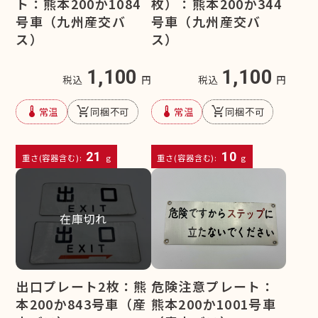
ト：熊本200か1084
枚）：熊本200か344
号車（九州産交バ
号車（九州産交バ
ス）
ス）
1,100
1,100
税込
円
税込
円
device_thermostat
remove_shopping_cart
device_thermostat
remove_shopping_cart
常温
同梱不可
常温
同梱不可
21
10
重さ(容器含む):
g
重さ(容器含む):
g
在庫切れ
危険注意プレート：
出口プレート2枚：熊
熊本200か1001号車
本200か843号車（産