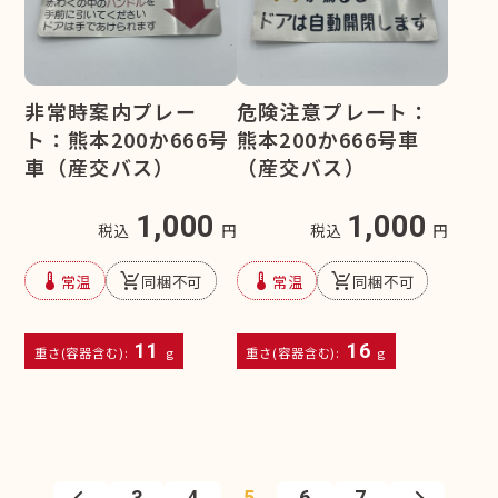
非常時案内プレー
危険注意プレート：
ト：熊本200か666号
熊本200か666号車
車（産交バス）
（産交バス）
1,000
1,000
税込
円
税込
円
device_thermostat
remove_shopping_cart
device_thermostat
remove_shopping_cart
常温
同梱不可
常温
同梱不可
11
16
重さ(容器含む):
g
重さ(容器含む):
g
3
4
5
6
7