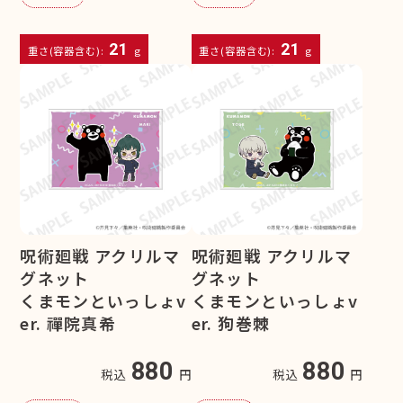
21
21
重さ(容器含む):
g
重さ(容器含む):
g
呪術廻戦 アクリルマ
呪術廻戦 アクリルマ
グネット
グネット
くまモンといっしょv
くまモンといっしょv
er. 禪院真希
er. 狗巻棘
880
880
税込
円
税込
円