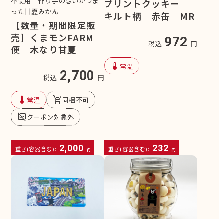
不使用 作り手の想いがつま
プリントクッキー
った甘夏みかん
キルト柄 赤缶 MR
【数量・期間限定販
売】くまモンFARM
972
税込
円
便 木なり甘夏
device_thermostat
常温
2,700
税込
円
device_thermostat
remove_shopping_cart
常温
同梱不可
subtitles_off
クーポン対象外
2,000
232
重さ(容器含む):
g
重さ(容器含む):
g