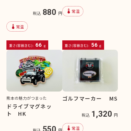
device_thermostat
880
常温
税込
円
device_thermostat
常温
66
56
重さ(容器含む):
g
重さ(容器含む):
g
ゴルフマーカー MS
熊本の魅力がつまった
ドライブマグネッ
1,320
ト HK
税込
円
device_thermostat
550
常温
税込
円