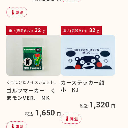
device_thermostat
常温
32
32
重さ(容器含む):
g
重さ(容器含む):
g
カーステッカー顔
くまモンとナイスショット。
小 KJ
ゴルフマーカー く
まモンVER. MK
1,320
税込
円
1,650
税込
円
device_thermostat
常温
device_thermostat
常温