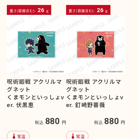
26
26
重さ(容器含む):
g
重さ(容器含む):
g
呪術廻戦 アクリルマ
呪術廻戦 アクリルマ
グネット
グネット
くまモンといっしょv
くまモンといっしょv
er. 伏黒恵
er. 釘崎野薔薇
880
880
税込
円
税込
円
device_thermostat
device_thermostat
常温
常温