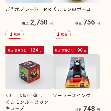
ご当地プレート MR
くまモンのボーロ
2,750
756
税込
円
税込
円
device_thermostat
device_thermostat
常温
常温
124
90
重さ(容器含む):
g
重さ(容器含む):
g
ソーラースイング
くまモンを揃えて遊ぼう！
くまモンルービック
748
キューブ
税込
円