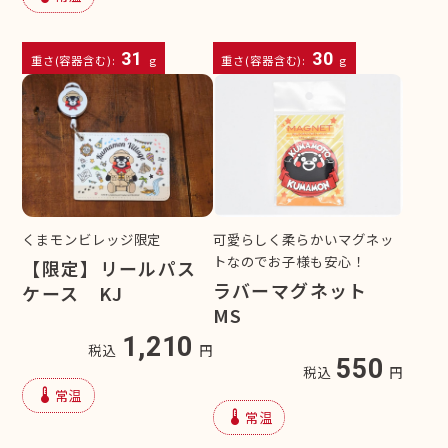
31
30
重さ(容器含む):
g
重さ(容器含む):
g
くまモンビレッジ限定
可愛らしく柔らかいマグネッ
トなのでお子様も安心！
【限定】リールパス
ラバーマグネット
ケース KJ
MS
1,210
税込
円
550
税込
円
device_thermostat
常温
device_thermostat
常温