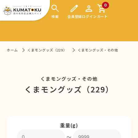
search
edit
person
shopping_cart
0
検索
会員登録
ログイン
カート
ホーム
くまモングッズ（229）
くまモングッズ・その他
くまモングッズ・その他
くまモングッズ（229）
重量(g)
〜