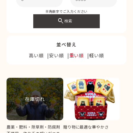
半角数字でご入力ください
search
検索
並べ替え
高い順
安い順
重い順
軽い順
在庫切れ
農薬・肥料・除草剤・防腐剤
贈り物に最適な華やかさ