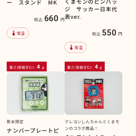
くまモンのピンバッ
ー スタンド MK
ジ サッカー日本代
表ver.
660
税込
円
550
device_thermostat
常温
税込
円
device_thermostat
常温
4
4
重さ(容器含む):
g
重さ(容器含む):
g
熊本限定
クレヨンしんちゃんとくまモ
ンのコラボ商品！
ナンバープレートピ