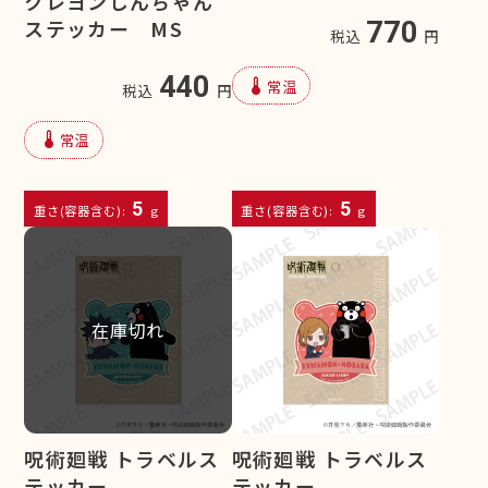
クレヨンしんちゃん
ステッカー MS
770
税込
円
440
device_thermostat
常温
税込
円
device_thermostat
常温
5
5
重さ(容器含む):
g
重さ(容器含む):
g
在庫切れ
呪術廻戦 トラベルス
呪術廻戦 トラベルス
テッカー
テッカー