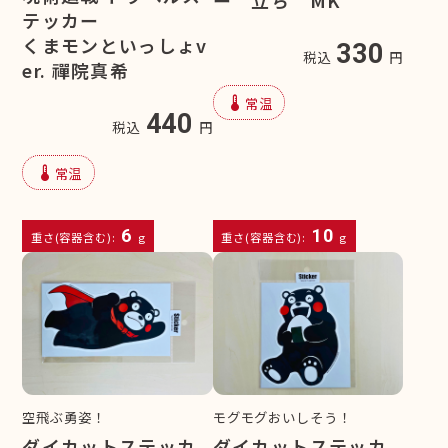
ー 立ち MK
テッカー
くまモンといっしょv
330
税込
円
er. 禪院真希
device_thermostat
常温
440
税込
円
device_thermostat
常温
6
10
重さ(容器含む):
g
重さ(容器含む):
g
空飛ぶ勇姿！
モグモグおいしそう！
ダイカットステッカ
ダイカットステッカ