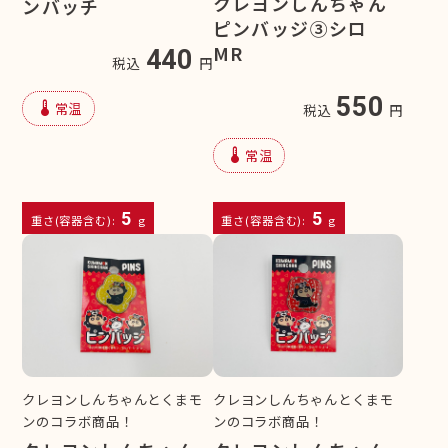
クレヨンしんちゃん
ンバッチ
ピンバッジ③シロ
MR
440
税込
円
550
device_thermostat
常温
税込
円
device_thermostat
常温
5
5
重さ(容器含む):
g
重さ(容器含む):
g
クレヨンしんちゃんとくまモ
クレヨンしんちゃんとくまモ
ンのコラボ商品！
ンのコラボ商品！