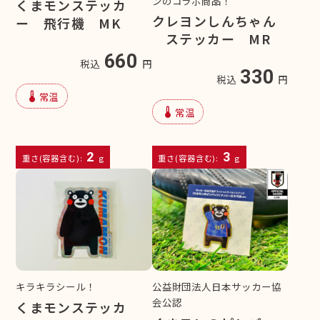
ンのコラボ商品！
くまモンステッカ
クレヨンしんちゃん
ー 飛行機 MK
ステッカー MR
660
税込
円
330
税込
円
device_thermostat
常温
device_thermostat
常温
2
3
重さ(容器含む):
g
重さ(容器含む):
g
キラキラシール！
公益財団法人日本サッカー協
会公認
くまモンステッカ