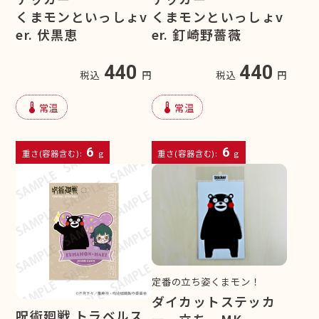
くまモンといっしょv
くまモンといっしょv
er. 伏黒恵
er. 釘崎野薔薇
440
440
税込
円
税込
円
device_thermostat
device_thermostat
常温
常温
6
6
重さ(容器含む):
g
重さ(容器含む):
g
定番の立ち姿くまモン！
ダイカットステッカ
呪術廻戦 トラベルス