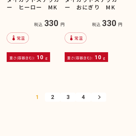
ー ヒーロー MK
ー おにぎり MK
330
330
税込
円
税込
円
device_thermostat
device_thermostat
常温
常温
10
10
重さ(容器含む):
g
重さ(容器含む):
g
1
2
3
4