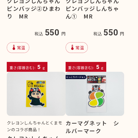
クレヨンしんちゃん
クレヨンしんちゃん
ピンバッジ②ひまわ
ピンバッジしんちゃ
り MR
ん① MR
550
550
税込
円
税込
円
device_thermostat
device_thermostat
常温
常温
5
5
重さ(容器含む):
g
重さ(容器含む):
g
カーマグネット シ
クレヨンしんちゃんとくまモ
ンのコラボ商品！
ルバーマーク