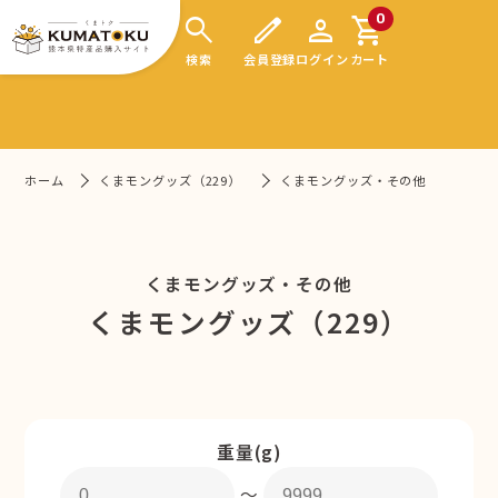
search
edit
person
shopping_cart
0
検索
会員登録
ログイン
カート
ホーム
くまモングッズ（229）
くまモングッズ・その他
くまモングッズ・その他
くまモングッズ（229）
重量(g)
〜