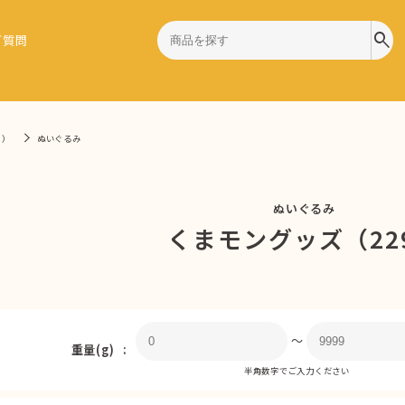
search
ご質問
9）
ぬいぐるみ
ぬいぐるみ
くまモングッズ（22
〜
重量(g)
半角数字でご入力ください