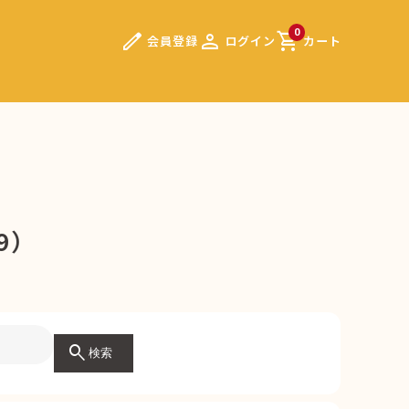
edit
person
shopping_cart
0
会員登録
ログイン
カート
9）
search
検索