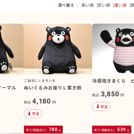
並べ替え
高い順
安い順
重い順
冷感抱きまくら ピ
ご自宅にくまモンを
ノーマル
ぬいぐるみお座りＬ驚き顔
3,850
税込
円
4,180
税込
円
device_thermostat
常温
device_thermostat
常温
780
539
重さ(容器含む):
g
重さ(容器含む):
g