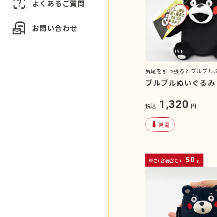
indeterminate_question_box
よくあるご質問
local_post_office
お問い合わせ
尻尾を引っ張るとブルブル
ブルブルぬいぐるみ
1,320
税込
円
device_thermostat
常温
50
重さ(容器含む):
g