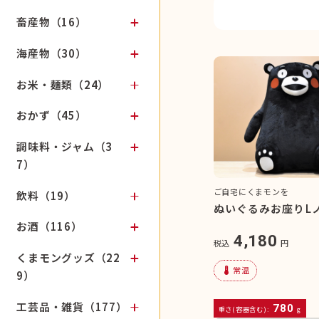
畜産物（16）
海産物（30）
お米・麺類（24）
おかず（45）
調味料・ジャム（3
7）
ご自宅にくまモンを
飲料（19）
ぬいぐるみお座りL
お酒（116）
4,180
税込
円
くまモングッズ（22
device_thermostat
常温
9）
工芸品・雑貨（177）
780
重さ(容器含む):
g