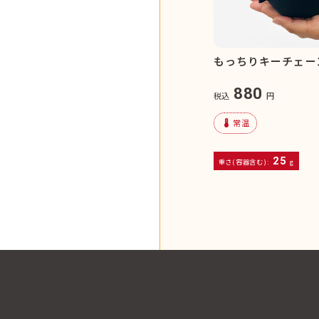
もっちりキーチェー
880
税込
円
device_thermostat
常温
25
重さ(容器含む):
g