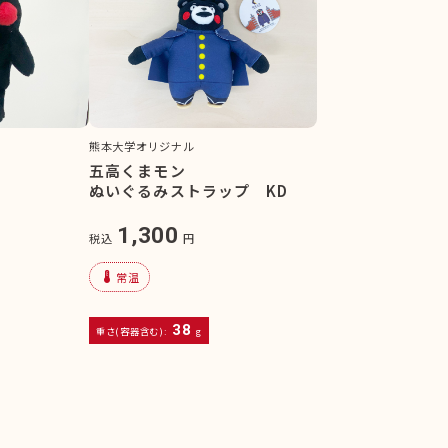
熊本大学オリジナル
五高くまモン
ぬいぐるみストラップ KD
1,300
税込
円
device_thermostat
常温
38
重さ(容器含む):
g