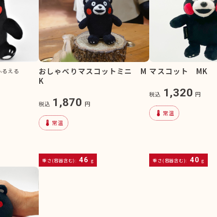
おしゃべりマスコットミニ M
マスコット MK
ふるえる
K
1,320
税込
円
1,870
税込
円
device_thermostat
常温
device_thermostat
常温
46
40
重さ(容器含む):
g
重さ(容器含む):
g