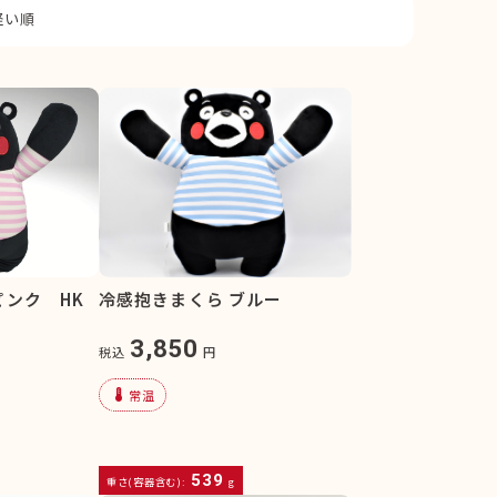
軽い順
ンク HK
冷感抱きまくら ブルー
3,850
税込
円
device_thermostat
常温
539
重さ(容器含む):
g