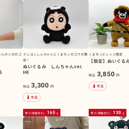
ゃんのシロのコ
クレヨンしんちゃんとくまモンのコラボ商
くまモンビレッジ限定
品！
【限定】ぬいぐるみ
ん
ぬいぐるみ しんちゃんver.
S
HK
3,850
税込
円
3,300
device_thermostat
常温
税込
円
device_thermostat
常温
165
130
重さ(容器含む):
g
重さ(容器含む):
g