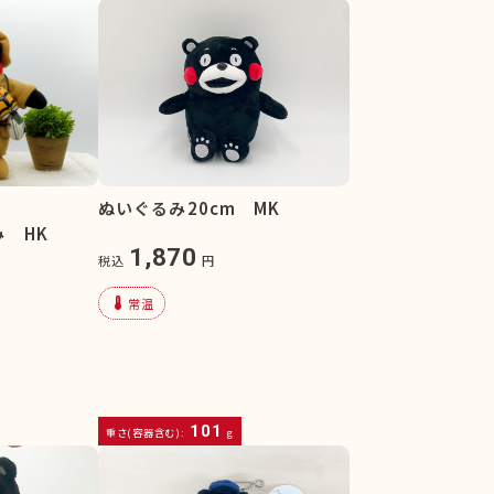
ぬいぐるみ20cm MK
 HK
1,870
税込
円
device_thermostat
常温
101
重さ(容器含む):
g