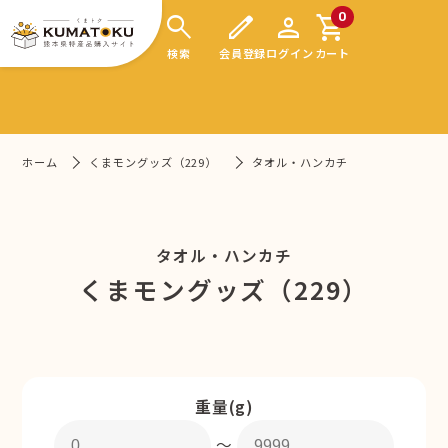
search
edit
person
shopping_cart
0
検索
会員登録
ログイン
カート
ホーム
くまモングッズ（229）
タオル・ハンカチ
タオル・ハンカチ
くまモングッズ（229）
重量(g)
〜