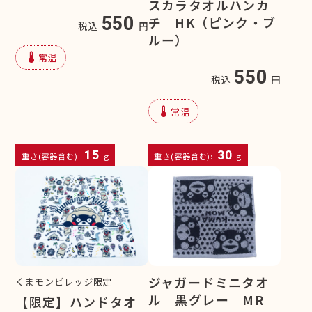
スカラタオルハンカ
550
チ HK（ピンク・ブ
税込
円
ルー）
device_thermostat
常温
550
税込
円
device_thermostat
常温
15
30
重さ(容器含む):
g
重さ(容器含む):
g
ジャガードミニタオ
くまモンビレッジ限定
ル 黒グレー MR
【限定】ハンドタオ