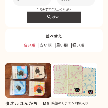
半角数字でご入力ください
search
検索
並べ替え
高い順
安い順
重い順
軽い順
タオルはんかち MS
笑顔のくまモン刺繍入り