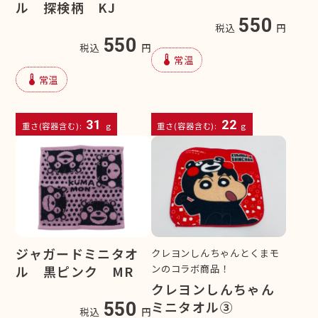
ル 探検柄 KJ
550
税込
円
550
税込
円
device_thermostat
常温
device_thermostat
常温
31
22
重さ(容器含む):
g
重さ(容器含む):
g
ジャガードミニタオ
クレヨンしんちゃんとくまモ
ンのコラボ商品！
ル 黒ピンク MR
クレヨンしんちゃん
ミニタオル③
550
税込
円