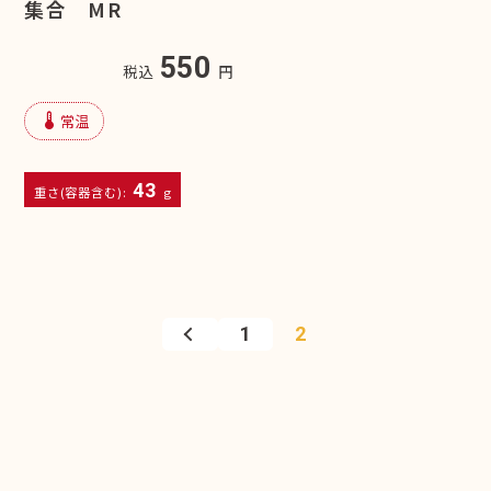
集合 MR
550
税込
円
device_thermostat
常温
43
重さ(容器含む):
g
1
2