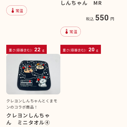
しんちゃん MR
device_thermostat
常温
550
税込
円
device_thermostat
常温
22
20
重さ(容器含む):
g
重さ(容器含む):
g
クレヨンしんちゃんとくまモ
ンのコラボ商品！
クレヨンしんちゃ
ん ミニタオル④