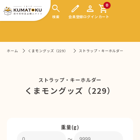
search
edit
person
shopping_cart
0
検索
会員登録
ログイン
カート
ホーム
くまモングッズ（229）
ストラップ・キーホルダー
ストラップ・キーホルダー
くまモングッズ（229）
重量(g)
〜