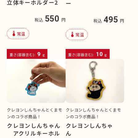
立体キーホルダー2
ー
550
495
税込
円
税込
円
device_thermostat
常温
device_thermostat
常温
9
10
重さ(容器含む):
g
重さ(容器含む):
g
クレヨンしんちゃんとくまモ
クレヨンしんちゃんとくまモ
ンのコラボ商品！
ンのコラボ商品！
クレヨンしんちゃん
クレヨンしんちゃ
アクリルキーホル
ん