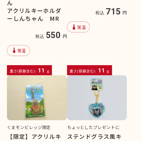
ん
アクリルキーホルダ
715
税込
円
ーしんちゃん MR
device_thermostat
常温
550
税込
円
device_thermostat
常温
11
11
重さ(容器含む):
g
重さ(容器含む):
g
くまモンビレッジ限定
ちょっとしたプレゼントに
【限定】アクリルキ
ステンドグラス風キ