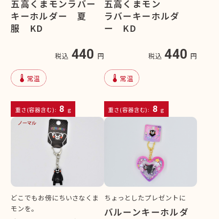
五高くまモンラバー
五高くまモン
キーホルダー 夏
ラバーキーホルダ
服 KD
ー KD
440
440
税込
円
税込
円
device_thermostat
device_thermostat
常温
常温
8
8
重さ(容器含む):
g
重さ(容器含む):
g
どこでもお傍にちいさなくま
ちょっとしたプレゼントに
モンを。
バルーンキーホルダ