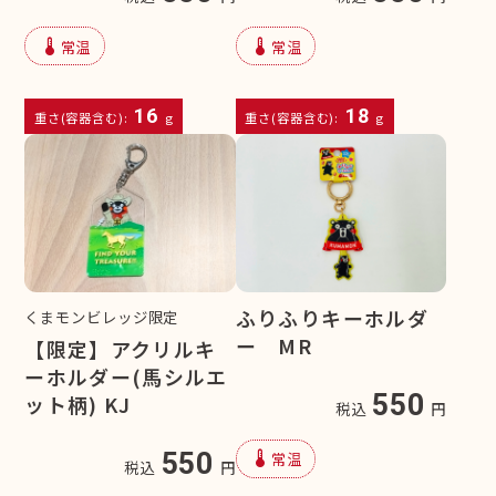
device_thermostat
device_thermostat
常温
常温
16
18
重さ(容器含む):
g
重さ(容器含む):
g
ふりふりキーホルダ
くまモンビレッジ限定
ー MR
【限定】アクリルキ
ーホルダー(馬シルエ
550
ット柄) KJ
税込
円
device_thermostat
550
常温
税込
円