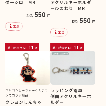
ダーシロ MR
アクリルキーホルダ
ーひまわり MR
550
税込
円
550
税込
円
device_thermostat
常温
device_thermostat
常温
11
11
重さ(容器含む):
g
重さ(容器含む):
g
ラッピング電車
クレヨンしんちゃんとくまモ
ンのコラボ商品！
側面アクリルキーホ
クレヨンしんちゃ
ルダー