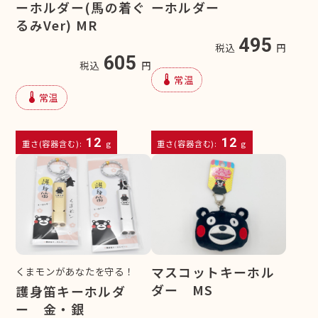
ーホルダー(馬の着ぐ
ーホルダー
るみVer) MR
495
税込
円
605
税込
円
device_thermostat
常温
device_thermostat
常温
12
12
重さ(容器含む):
g
重さ(容器含む):
g
マスコットキーホル
くまモンがあなたを守る！
ダー MS
護身笛キーホルダ
ー 金・銀