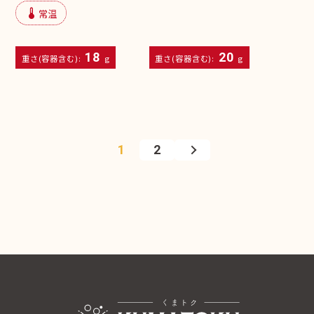
device_thermostat
常温
18
20
重さ(容器含む):
g
重さ(容器含む):
g
1
2