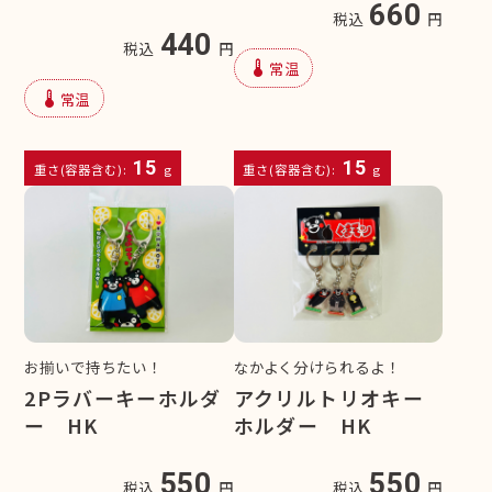
660
税込
円
440
税込
円
device_thermostat
常温
device_thermostat
常温
15
15
重さ(容器含む):
g
重さ(容器含む):
g
お揃いで持ちたい！
なかよく分けられるよ！
2Pラバーキーホルダ
アクリルトリオキー
ー HK
ホルダー HK
550
550
税込
円
税込
円