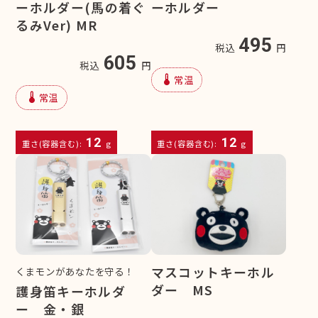
ーホルダー(馬の着ぐ
ーホルダー
るみVer) MR
495
税込
円
605
税込
円
device_thermostat
常温
device_thermostat
常温
12
12
重さ(容器含む):
g
重さ(容器含む):
g
マスコットキーホル
くまモンがあなたを守る！
ダー MS
護身笛キーホルダ
ー 金・銀