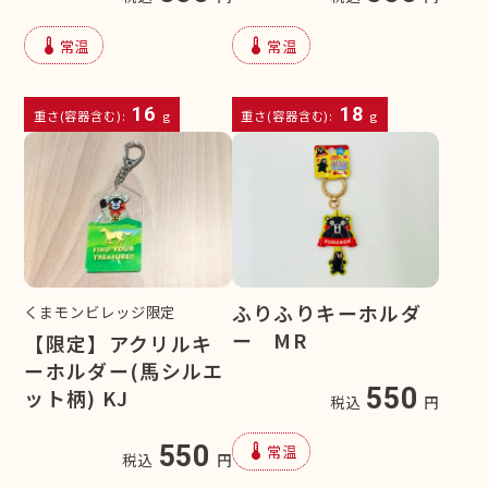
device_thermostat
device_thermostat
常温
常温
16
18
重さ(容器含む):
g
重さ(容器含む):
g
ふりふりキーホルダ
くまモンビレッジ限定
ー MR
【限定】アクリルキ
ーホルダー(馬シルエ
550
ット柄) KJ
税込
円
device_thermostat
550
常温
税込
円