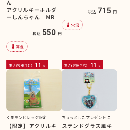
ん
アクリルキーホルダ
715
税込
円
ーしんちゃん MR
device_thermostat
常温
550
税込
円
device_thermostat
常温
11
11
重さ(容器含む):
g
重さ(容器含む):
g
くまモンビレッジ限定
ちょっとしたプレゼントに
【限定】アクリルキ
ステンドグラス風キ