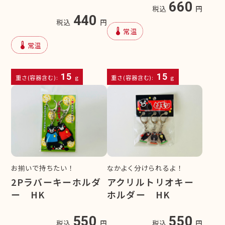
660
税込
円
440
税込
円
device_thermostat
常温
device_thermostat
常温
15
15
重さ(容器含む):
g
重さ(容器含む):
g
お揃いで持ちたい！
なかよく分けられるよ！
2Pラバーキーホルダ
アクリルトリオキー
ー HK
ホルダー HK
550
550
税込
円
税込
円