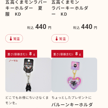
五高くまモンラバー
五高くまモン
キーホルダー 夏
ラバーキーホルダ
服 KD
ー KD
440
440
税込
円
税込
円
device_thermostat
device_thermostat
常温
常温
8
8
重さ(容器含む):
g
重さ(容器含む):
g
どこでもお傍にちいさなくま
ちょっとしたプレゼントに
モンを。
バルーンキーホルダ