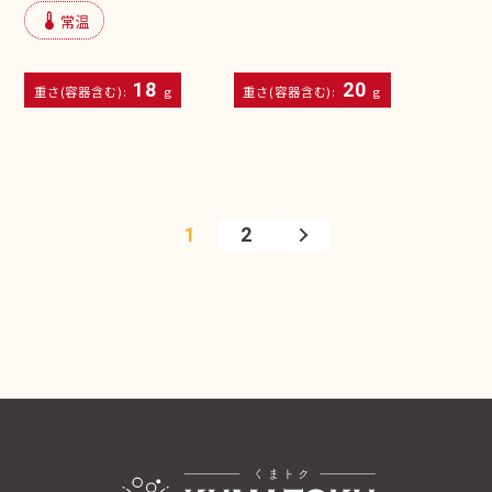
device_thermostat
常温
18
20
重さ(容器含む):
g
重さ(容器含む):
g
1
2