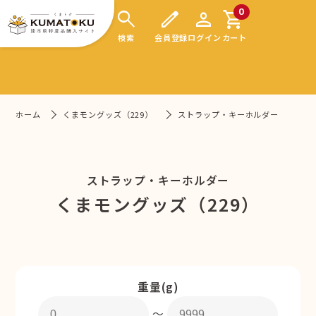
search
edit
person
shopping_cart
0
検索
会員登録
ログイン
カート
ホーム
くまモングッズ（229）
ストラップ・キーホルダー
ストラップ・キーホルダー
くまモングッズ（229）
重量(g)
〜