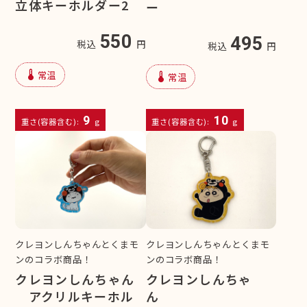
立体キーホルダー2
ー
550
495
税込
円
税込
円
device_thermostat
常温
device_thermostat
常温
9
10
重さ(容器含む):
g
重さ(容器含む):
g
クレヨンしんちゃんとくまモ
クレヨンしんちゃんとくまモ
ンのコラボ商品！
ンのコラボ商品！
クレヨンしんちゃん
クレヨンしんちゃ
アクリルキーホル
ん