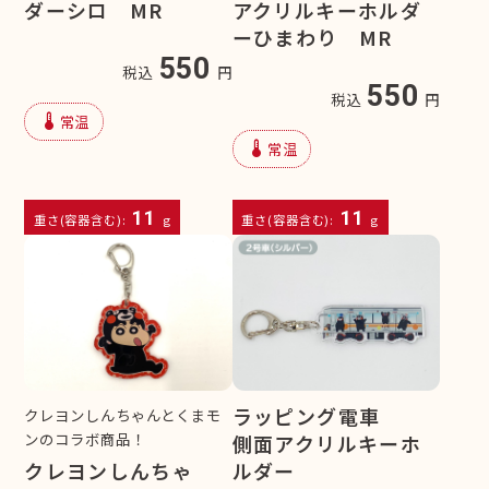
ダーシロ MR
アクリルキーホルダ
ーひまわり MR
550
税込
円
550
税込
円
device_thermostat
常温
device_thermostat
常温
11
11
重さ(容器含む):
g
重さ(容器含む):
g
ラッピング電車
クレヨンしんちゃんとくまモ
ンのコラボ商品！
側面アクリルキーホ
クレヨンしんちゃ
ルダー