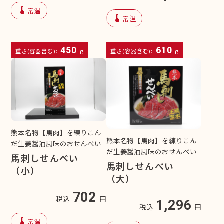
device_thermostat
常温
device_thermostat
常温
450
610
重さ(容器含む):
g
重さ(容器含む):
g
熊本名物【馬肉】を練りこん
熊本名物【馬肉】を練りこん
だ生姜醤油風味のおせんべい
だ生姜醤油風味のおせんべい
馬刺しせんべい
馬刺しせんべい
（小）
（大）
702
税込
円
1,296
税込
円
device_thermostat
常温