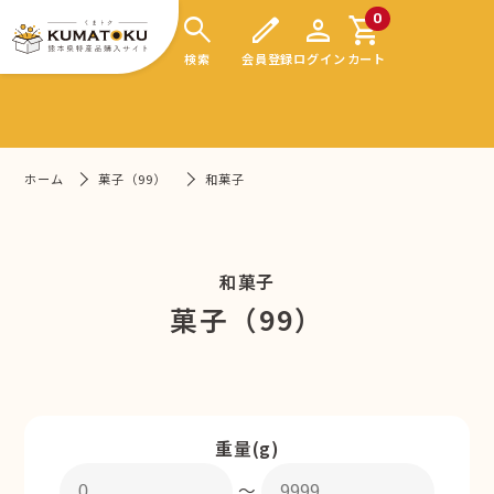
search
edit
person
shopping_cart
0
検索
会員登録
ログイン
カート
ホーム
菓子（99）
和菓子
和菓子
菓子（99）
重量(g)
〜