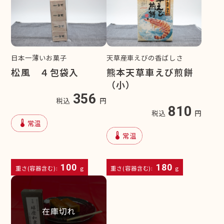
日本一薄いお菓子
天草産車えびの香ばしさ
松風 ４包袋入
熊本天草車えび煎餅
（小）
356
税込
円
810
税込
円
device_thermostat
常温
device_thermostat
常温
100
180
重さ(容器含む):
g
重さ(容器含む):
g
在庫切れ