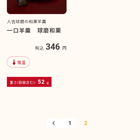
人吉球磨の和栗羊羹
一口羊羹 球磨和栗
346
税込
円
device_thermostat
常温
52
重さ(容器含む):
g
1
2