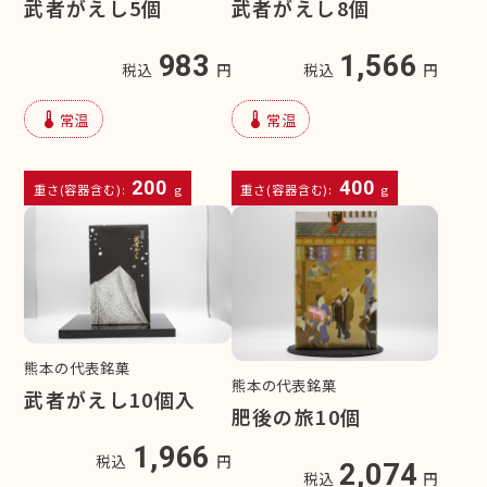
武者がえし5個
武者がえし8個
983
1,566
税込
円
税込
円
device_thermostat
device_thermostat
常温
常温
200
400
重さ(容器含む):
g
重さ(容器含む):
g
熊本の代表銘菓
熊本の代表銘菓
武者がえし10個入
肥後の旅10個
1,966
税込
円
2,074
税込
円