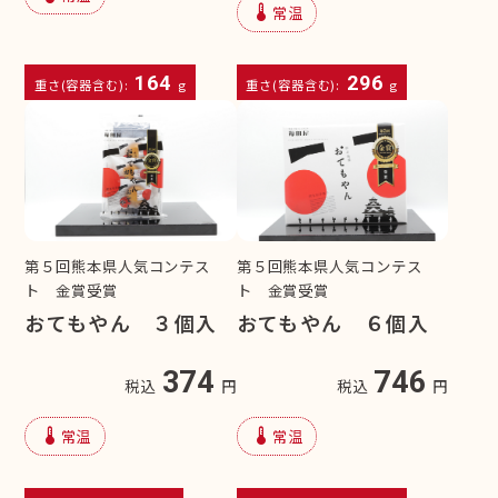
device_thermostat
常温
164
296
重さ(容器含む):
g
重さ(容器含む):
g
第５回熊本県人気コンテス
第５回熊本県人気コンテス
ト 金賞受賞
ト 金賞受賞
おてもやん ３個入
おてもやん ６個入
374
746
税込
円
税込
円
device_thermostat
device_thermostat
常温
常温