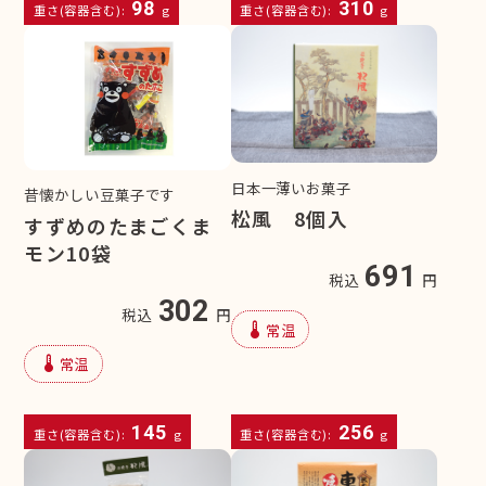
98
310
重さ(容器含む):
g
重さ(容器含む):
g
日本一薄いお菓子
昔懐かしい豆菓子です
松風 8個入
すずめのたまごくま
モン10袋
691
税込
円
302
税込
円
device_thermostat
常温
device_thermostat
常温
145
256
重さ(容器含む):
g
重さ(容器含む):
g