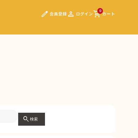
edit
person
shopping_cart
0
会員登録
ログイン
カート
search
検索