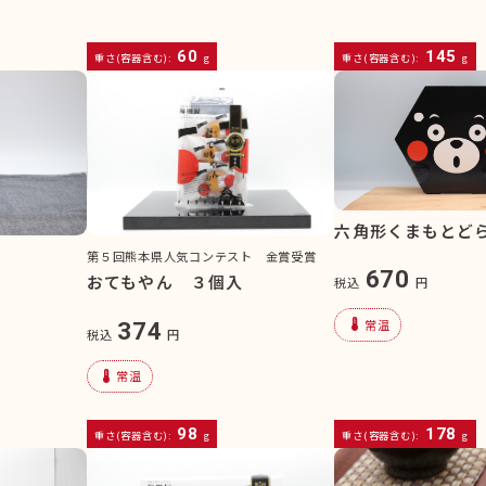
60
145
重さ(容器含む):
g
重さ(容器含む):
g
六角形くまもとど
第５回熊本県人気コンテスト 金賞受賞
670
おてもやん ３個入
税込
円
device_thermostat
常温
374
税込
円
device_thermostat
常温
98
178
重さ(容器含む):
g
重さ(容器含む):
g