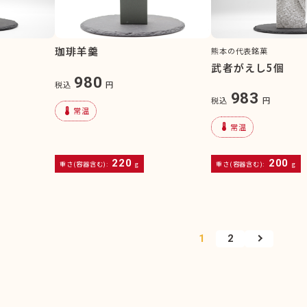
珈琲羊羹
熊本の代表銘菓
武者がえし5個
980
税込
円
983
税込
円
device_thermostat
常温
device_thermostat
常温
220
200
重さ(容器含む):
g
重さ(容器含む):
g
1
2