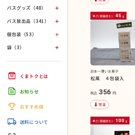
バスグッズ（48）
45
重さ(容器含む):
g
バス放出品（341）
個包装（53）
袋（3）
日本一薄いお菓子
box
くまトクとは
松風 ４包袋入
feed
356
お知らせ
税込
円
trophy
device_thermostat
常温
おすすめ順
local_shipping
100
重さ(容器含む):
g
送料について