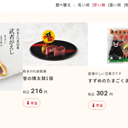
並べ替え
高い順
安い順
重い順
熊本の代表銘菓
昔懐かしい豆菓子です
誉の陣太鼓1個
すずめのたまごくま
216
税込
円
302
税込
円
device_thermostat
常温
device_thermostat
常温