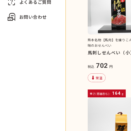
indeterminate_question_box
よくあるご質問
local_post_office
お問い合わせ
熊本名物【馬肉】を練りこ
味のおせんべい
馬刺しせんべい（小
702
税込
円
device_thermostat
常温
164
重さ(容器含む):
g