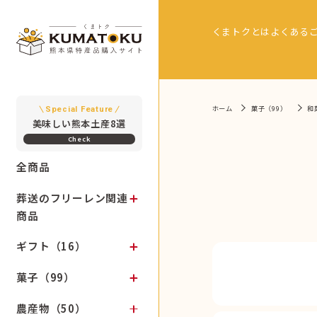
くまトクとは
よくある
ホーム
菓子（99）
和
Special Feature
美味しい熊本土産8選
全商品
葬送のフリーレン関連
商品
ギフト（16）
菓子（99）
農産物（50）