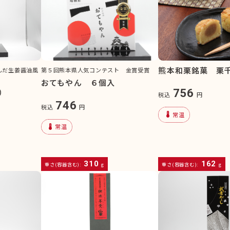
熊本和栗銘菓 栗
第５回熊本県人気コンテスト 金賞受賞
んだ生姜醤油風
おてもやん ６個入
756
）
税込
円
746
税込
円
device_thermostat
常温
device_thermostat
常温
310
162
重さ(容器含む):
g
重さ(容器含む):
g