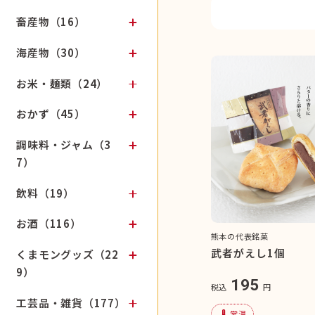
畜産物（16）
海産物（30）
お米・麺類（24）
おかず（45）
調味料・ジャム（3
7）
飲料（19）
お酒（116）
熊本の代表銘菓
武者がえし1個
くまモングッズ（22
9）
195
税込
円
工芸品・雑貨（177）
device_thermostat
常温