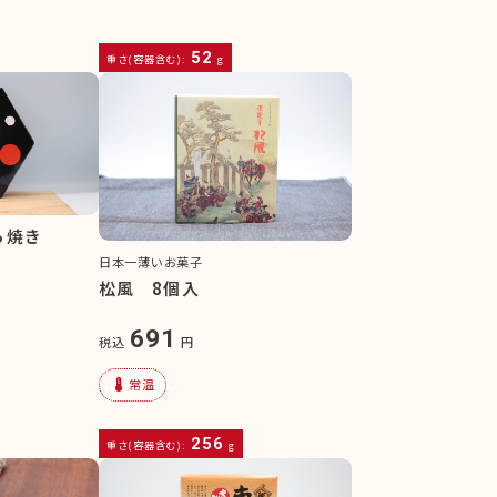
52
重さ(容器含む):
g
ら焼き
日本一薄いお菓子
松風 8個入
691
税込
円
device_thermostat
常温
256
重さ(容器含む):
g