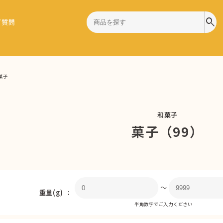
search
ご質問
菓子
和菓子
菓子（99）
〜
重量(g)
半角数字でご入力ください