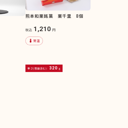
熊本和栗銘菓 栗千里 8個
1,210
税込
円
device_thermostat
常温
320
重さ(容器含む):
g