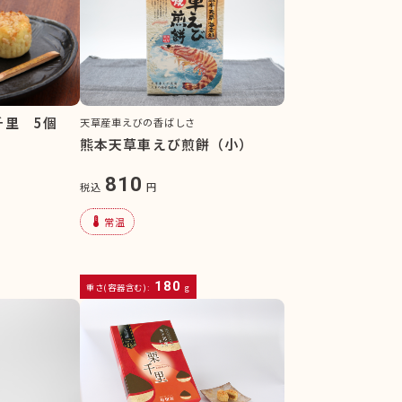
千里 5個
天草産車えびの香ばしさ
熊本天草車えび煎餅（小）
810
税込
円
device_thermostat
常温
180
重さ(容器含む):
g