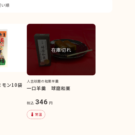
軽い順
在庫切れ
人吉球磨の和栗羊羹
モン10袋
一口羊羹 球磨和栗
346
税込
円
device_thermostat
常温