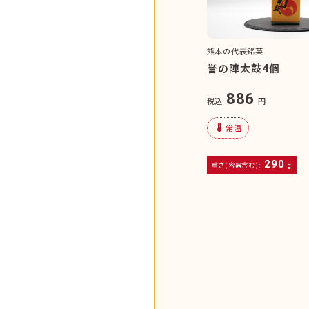
熊本の代表銘菓
誉の陣太鼓4個
886
税込
円
device_thermostat
常温
290
重さ(容器含む):
g