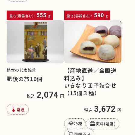
555
590
重さ(容器含む):
g
重さ(容器含む):
g
【産地直送／全国送
熊本の代表銘菓
料込み】
肥後の旅10個
いきなり団子詰合せ
（15個３種）
2,074
税込
円
3,672
device_thermostat
常温
税込
円
mode_cool
redeem
冷凍
熨斗(通常)
remove_shopping_cart
同梱不可