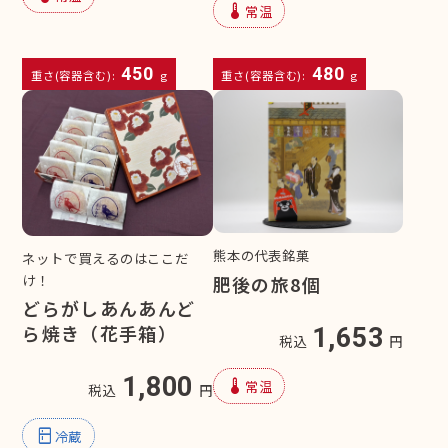
device_thermostat
常温
450
480
重さ(容器含む):
g
重さ(容器含む):
g
熊本の代表銘菓
ネットで買えるのはここだ
け！
肥後の旅8個
どらがしあんあんど
ら焼き（花手箱）
1,653
税込
円
1,800
device_thermostat
常温
税込
円
kitchen
冷蔵