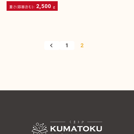
2,500
重さ(容器含む):
g
1
2