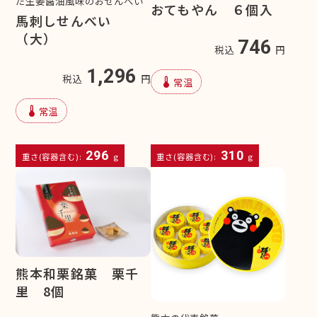
だ生姜醤油風味のおせんべい
おてもやん ６個入
馬刺しせんべい
（大）
746
税込
円
1,296
税込
円
device_thermostat
常温
device_thermostat
常温
296
310
重さ(容器含む):
g
重さ(容器含む):
g
熊本和栗銘菓 栗千
里 8個