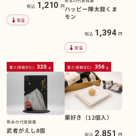
熊本の代表銘菓
1,210
税込
円
ハッピー陣太鼓くま
モン
device_thermostat
常温
1,394
税込
円
device_thermostat
常温
320
356
重さ(容器含む):
g
重さ(容器含む):
g
栗好き（12個入）
熊本の代表銘菓
武者がえし8個
2,851
税込
円