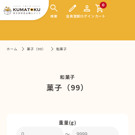
search
edit
person
shopping_cart
0
検索
会員登録
ログイン
カート
ホーム
菓子（99）
和菓子
和菓子
菓子（99）
重量(g)
〜