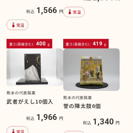
1,566
device_thermostat
税込
円
常温
device_thermostat
常温
400
419
重さ(容器含む):
g
重さ(容器含む):
g
熊本の代表銘菓
熊本の代表銘菓
武者がえし10個入
誉の陣太鼓6個
1,966
税込
円
1,340
税込
円
device_thermostat
常温