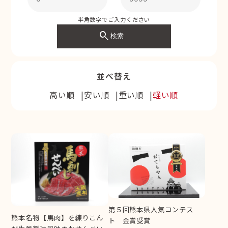
半角数字でご入力ください
search
検索
並べ替え
高い順
安い順
重い順
軽い順
第５回熊本県人気コンテス
熊本名物【馬肉】を練りこん
ト 金賞受賞