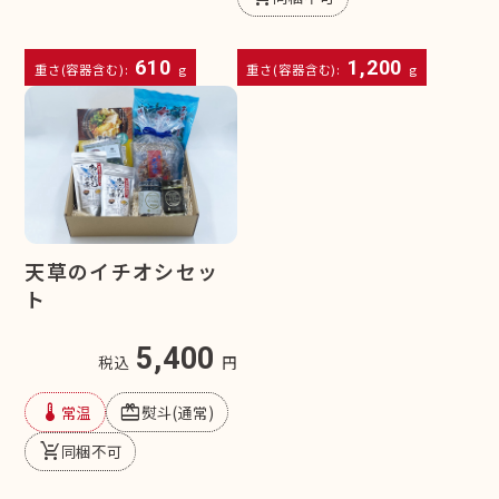
610
1,200
重さ(容器含む):
g
重さ(容器含む):
g
天草のイチオシセッ
ト
5,400
税込
円
device_thermostat
redeem
常温
熨斗(通常)
remove_shopping_cart
同梱不可