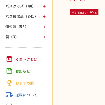
バスグッズ（48）
45
重さ(容器含む):
g
バス放出品（341）
個包装（53）
袋（3）
box
くまトクとは
feed
お知らせ
trophy
おすすめ順
local_shipping
送料について