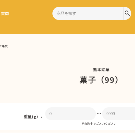
search
ご質問
本銘菓
熊本銘菓
菓子（99）
〜
重量(g)
半角数字でご入力ください