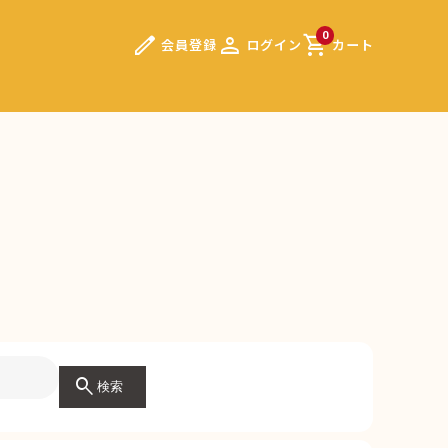
edit
person
shopping_cart
0
会員登録
ログイン
カート
search
検索