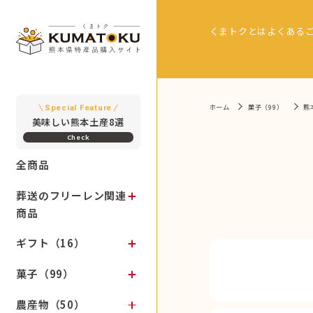
くまトクとは
よくある
ホーム
菓子（99）
熊
Special Feature
美味しい熊本土産8選
全商品
葬送のフリーレン関連
商品
ギフト（16）
菓子（99）
農産物（50）