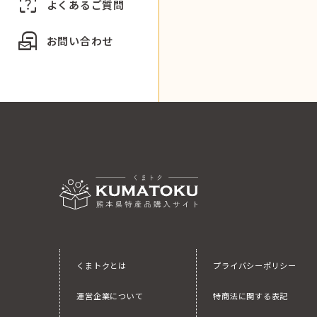
indeterminate_question_box
よくあるご質問
local_post_office
お問い合わせ
くまトクとは
プライバシーポリシー
運営企業について
特商法に関する表記