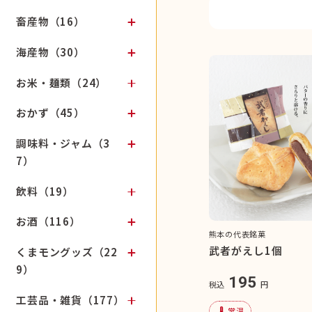
畜産物（16）
海産物（30）
お米・麺類（24）
おかず（45）
調味料・ジャム（3
7）
飲料（19）
お酒（116）
熊本の代表銘菓
武者がえし1個
くまモングッズ（22
9）
195
税込
円
工芸品・雑貨（177）
device_thermostat
常温