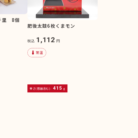
千里 8個
肥後太鼓6枚くまモン
1,112
税込
円
device_thermostat
常温
415
重さ(容器含む):
g