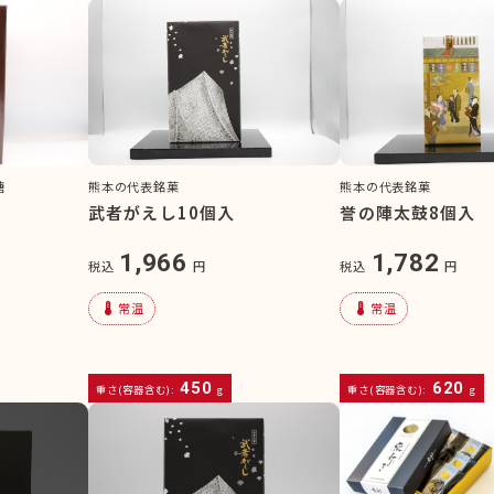
熊本の代表銘菓
熊本の代表銘菓
糖
武者がえし10個入
誉の陣太鼓8個入
本
1,966
1,782
税込
円
税込
円
device_thermostat
device_thermostat
常温
常温
450
620
重さ(容器含む):
g
重さ(容器含む):
g