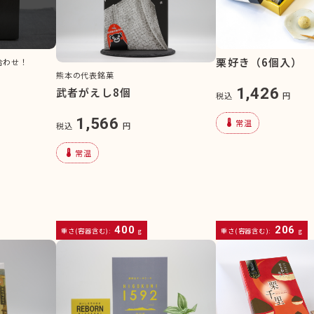
栗好き（6個入）
合わせ！
熊本の代表銘菓
1,426
武者がえし8個
税込
円
1,566
device_thermostat
常温
税込
円
device_thermostat
常温
400
206
重さ(容器含む):
g
重さ(容器含む):
g