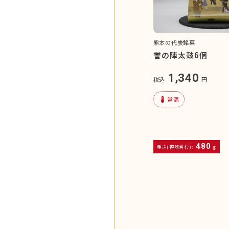
熊本の代表銘菓
誉の陣太鼓6個
1,340
税込
円
device_thermostat
常温
480
重さ(容器含む):
g