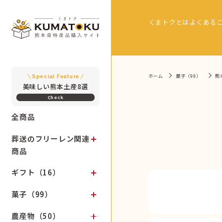
くまトクとは
よくある
ホーム
菓子（99）
熊
Special Feature
美味しい熊本土産8選
全商品
葬送のフリーレン関連
商品
ギフト（16）
菓子（99）
農産物（50）