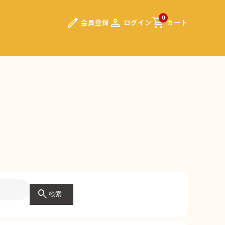
edit
person
shopping_cart
0
会員登録
ログイン
カート
search
検索