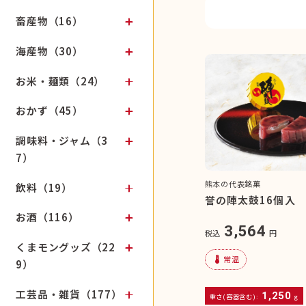
畜産物（16）
海産物（30）
お米・麺類（24）
おかず（45）
調味料・ジャム（3
7）
熊本の代表銘菓
飲料（19）
誉の陣太鼓16個入
お酒（116）
3,564
税込
円
くまモングッズ（22
device_thermostat
常温
9）
工芸品・雑貨（177）
1,250
重さ(容器含む):
g