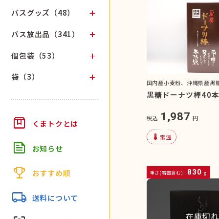
バスグッズ（48）
バス放出品（341）
個包装（53）
袋（3）
国内産小麦粉、沖縄県産黒
黒糖ドーナツ棒40
1,987
box
税込
円
くまトクとは
device_thermostat
常温
feed
お知らせ
trophy
830
おすすめ順
重さ(容器含む):
g
local_shipping
送料について
在庫切れ