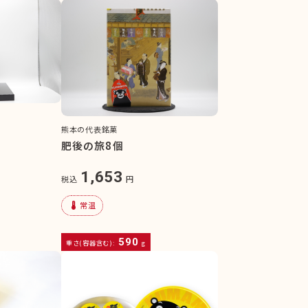
熊本の代表銘菓
肥後の旅8個
1,653
税込
円
device_thermostat
常温
590
重さ(容器含む):
g