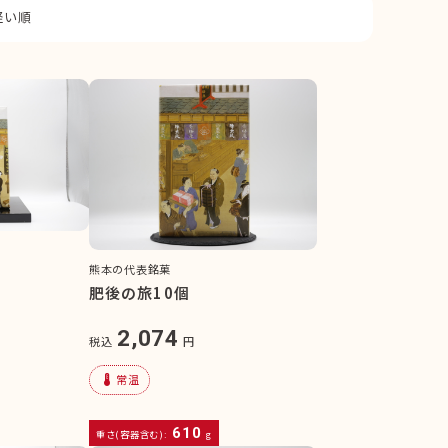
軽い順
熊本の代表銘菓
肥後の旅10個
2,074
税込
円
device_thermostat
常温
610
重さ(容器含む):
g