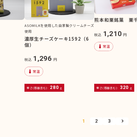
熊本和栗銘菓 栗
ASOMILKを使用した自家製クリームチーズ
使用
1,210
税込
円
濃厚生チーズケーキ1592（6
個）
device_thermostat
常温
1,296
税込
円
device_thermostat
常温
280
320
重さ(容器含む):
g
重さ(容器含む):
g
1
2
3