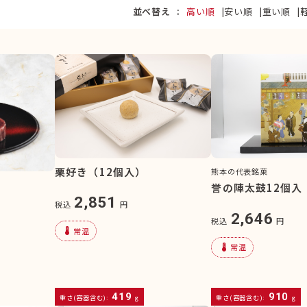
並べ替え
高い順
安い順
重い順
栗好き（12個入）
熊本の代表銘菓
誉の陣太鼓12個入
2,851
税込
円
2,646
税込
円
device_thermostat
常温
device_thermostat
常温
419
910
重さ(容器含む):
g
重さ(容器含む):
g