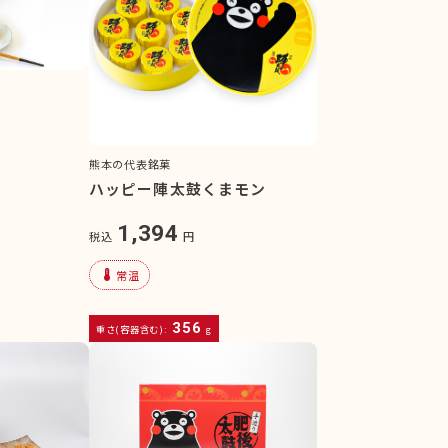
熊本の代表銘菓
ハッピー陣太鼓くまモン
1,394
税込
円
device_thermostat
常温
356
重さ(容器含む):
g