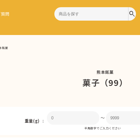
search
ご質問
本銘菓
熊本銘菓
菓子（99）
〜
重量(g)
半角数字でご入力ください