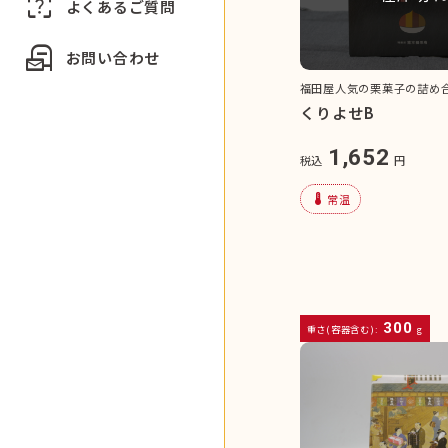
indeterminate_question_box
よくあるご質問
local_post_office
お問い合わせ
福田屋人気の栗菓子の詰め
くりよせB
1,652
税込
円
device_thermostat
常温
300
重さ(容器含む):
g