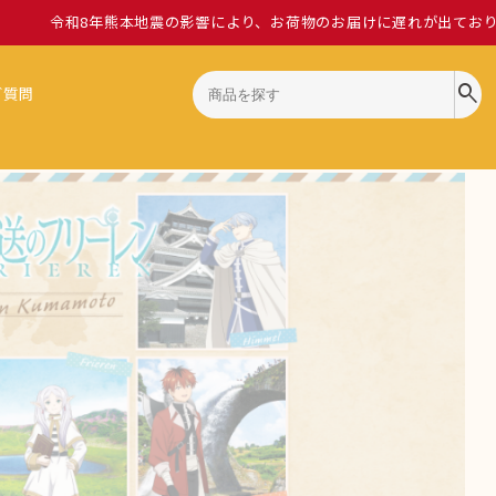
令和8年熊本地震の影響により、お荷物のお届けに遅れが出てお
search
ご質問