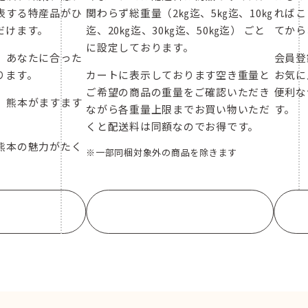
表する特産品がひ
関わらず総重量（2㎏迄、5㎏迄、10㎏
ればこ
だけます。
迄、20㎏迄、30㎏迄、50㎏迄） ごと
てから
に設定しております。
、あなたに合った
会員登
ります。
カートに表示しております空き重量と
お気に
ご希望の商品の重量をご確認いただき
便利な
、熊本がますます
ながら各重量上限までお買い物いただ
す。
くと配送料は同額なのでお得です。
熊本の魅力がたく
※一部同梱対象外の商品を除きます
。
詳しく
もっと詳しく