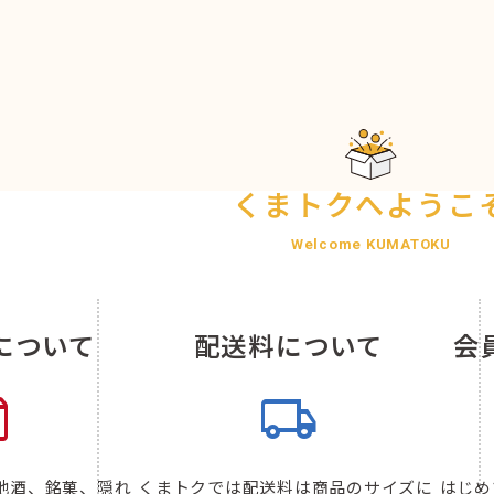
くまトクへようこ
Welcome KUMATOKU
について
配送料について
会
x
local_shipping
地酒、銘菓、隠れ
くまトクでは配送料は商品のサイズに
はじめ