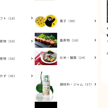
フト（16）
菓子（99）
畜産物（16）
産物（50）
熊本大学オリジナル
五高くまモンラバーキーホルダー 夏服 K
D
お米・麺類（24）
産物（30）
440
税込
円
かず（45）
調味料・ジャム（37）