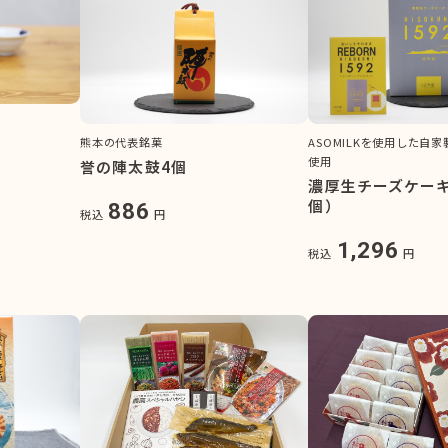
熊本の代表銘菓
ASOMILKを使用した自
使用
誉の陣太鼓4個
濃厚生チーズケーキ
個）
886
税込
円
1,296
税込
円