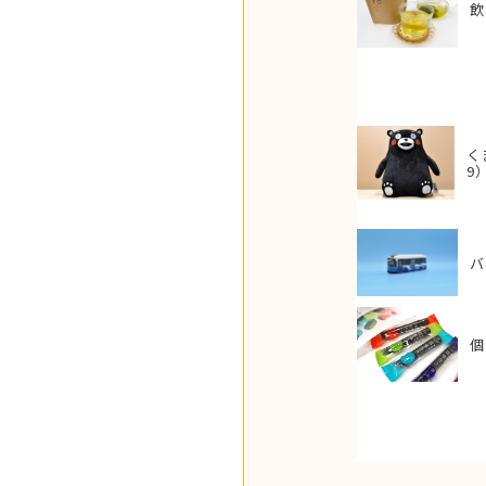
飲
く
9
バ
個