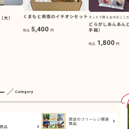
くまもと県南のイチオシセット
（大）
ネットで買えるのはここ
どらがしあんあん
5,400
手箱）
税込
円
1,800
税込
円
ー
Category
葬送のフリーレン関連
商品
商品