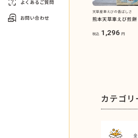
indeterminate_question_box
よくあるご質問
天草産車えびの香ばしさ
local_post_office
お問い合わせ
熊本天草車えび煎餅
1,296
税込
円
カテゴリ
全