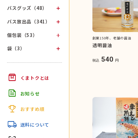
バスグッズ（48）
バス放出品（341）
個包装（53）
創業150年、老舗の醤油
透明醤油
袋（3）
540
税込
円
box
くまトクとは
feed
お知らせ
trophy
おすすめ順
local_shipping
送料について