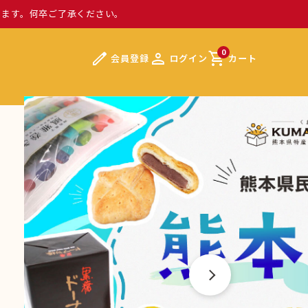
ります。何卒ご了承ください。
edit
person
shopping_cart
0
会員登録
ログイン
カート