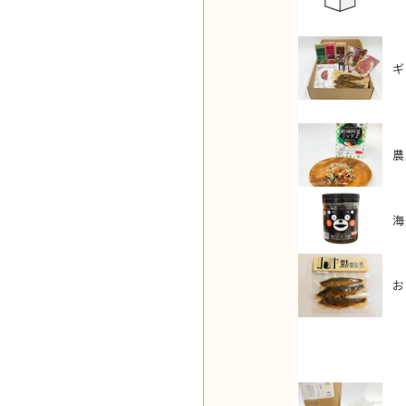
ギ
農
ニットポーチ MS
1,430
税込
円
海
お