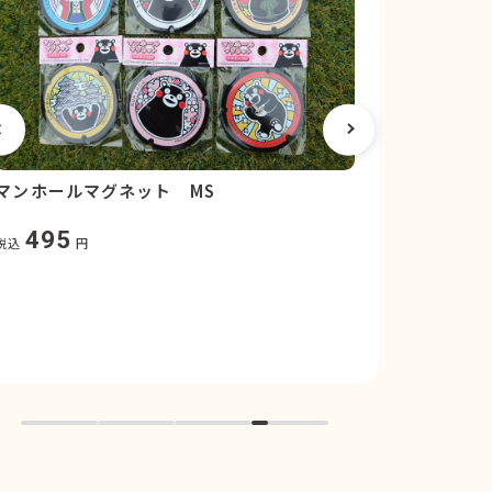
マンホールマグネット MS
ドライブを一
シートベル
495
税込
円
2,20
税込