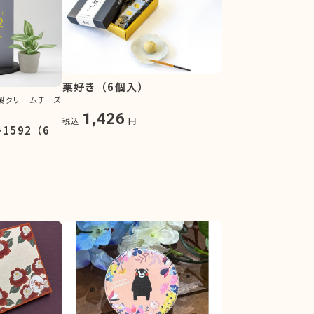
栗好き（6個入）
家製クリームチーズ
1,426
税込
円
1592（6